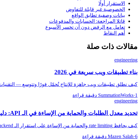
الاستقرار أولًا
الخصوصية غير قابلة للتفاوض
بيانات وصفية تطابق الواقع
قاتلا المراجعة: الحسابات والمدفوعات
تعامل مع الرفض دون أن تخسر الأسبوع
أهم النقاط
مقالات ذات صلة
engineering
بناء تطبيقات ويب سريعة في 2026
كيف نطلق تطبيقات ويب جاهزة للإنتاج تُحمّل فورًا وتتوسع — التقنيا
1 دقيقة قراءة
·
SummationWorks
engineering
تحديد معدل الطلبات والحماية من الإساءة في الـ API: دليل عملي
كيف يحافظ rate limiting والحماية من الإساءة على استقرار الـ backend: استراتيجيات throttling ودفاعات متعددة الطبقات وحدود لا تعاقب المستخدمين الحقيقيين.
6 دقيقة قراءة
·
Mazen Salah