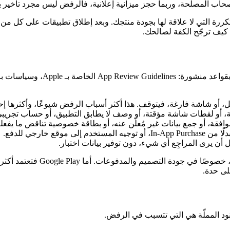
 وأصحاب المصلحة، وربما حجز ميزانية إعلانية، فالرفض ليس مجرد تأخي
ي كيف ترجّح الكفة لصالحك.
، أو شاشة فارغة، فيتوقف. هذا أكثر أسباب الرفض شيوعًا، وأكثرها إحراج
أو لقطات شاشة مؤقتة، أو وصف لا يطابق التطبيق، أو حساب تجريبي 
ة، أو جمع بيانات غير مُعلَن عنه، أو بطاقة خصوصية تناقض ما يفعله ا
قع خارجي للدفع.
أن يرى المراجِع أي شيء، دون توفير بيانات اختبار.
تميل Apple إلى أن تكون أكثر ص
نود المملّة هي التي تتسبب في الرفض.