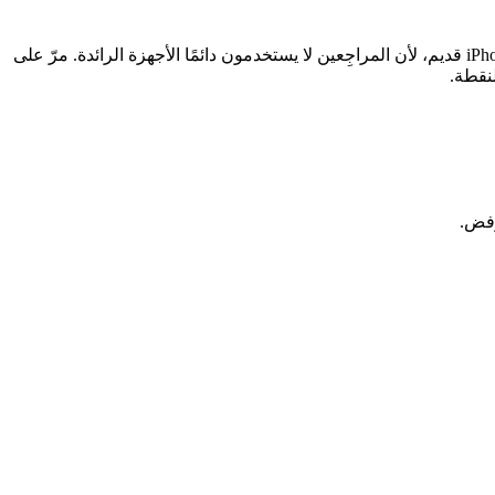
شغّل النسخة نفسها التي ستُرسلها على أجهزة حقيقية، لا على المحاكي فقط. اختبر على هاتف Android متوسط الفئة وقديم نسبيًا، وعلى iPhone قديم، لأن المراجِعين لا يستخدمون دائمًا الأجهزة الرائدة. مرّ على
نقطة.
رفض.