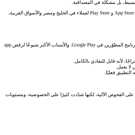
ر بسيط، بل مشكلة في المصداقية.
معظم حالات الرفض يمكن تجنّبها. فهي تنبع من حفنة من الأخطاء المتكررة التي لا علاقة لها بجودة منتجك. وبعد إطلاق تطبيقات على كل من App Store و Play Store لعملاء في الخليج ومصر والأسواق الغربية،
المراجِع لا يختبر ما إذا كانت فكرتك ذكية، بل يتحقق من مدى التزامك بقواعد منشورة: App Review Guidelines الخاصة بـ Apple، وسياسات برنامج المطوّرين في Google Play. والأسباب الأكثر شيوعًا لرفض app
ًا، لأنه قابل للتفادي بالكامل.
لا يعمل.
لتطبيق فعليًا.
رامة واعتمادًا على المراجعة البشرية، خصوصًا في جودة التصميم والمدفوعات. أما Google Play فتعتمد أكثر على الفحوص الآلية، لكنها شدّدت كثيرًا على الخصوصية، ومستويات