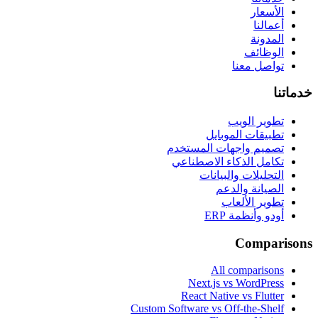
الأسعار
أعمالنا
المدونة
الوظائف
تواصل معنا
خدماتنا
تطوير الويب
تطبيقات الموبايل
تصميم واجهات المستخدم
تكامل الذكاء الاصطناعي
التحليلات والبيانات
الصيانة والدعم
تطوير الألعاب
أودو وأنظمة ERP
Comparisons
All comparisons
Next.js vs WordPress
React Native vs Flutter
Custom Software vs Off-the-Shelf