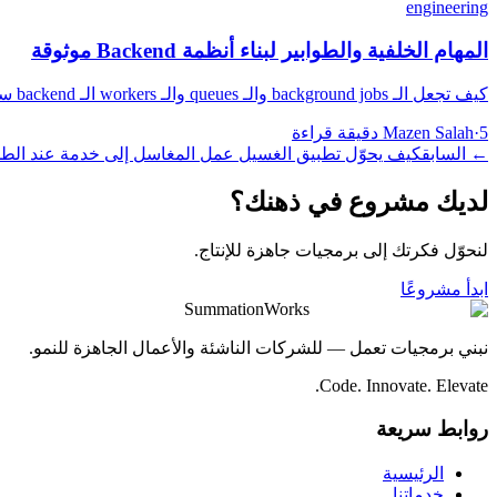
engineering
المهام الخلفية والطوابير لبناء أنظمة Backend موثوقة
كيف تجعل الـ background jobs والـ queues والـ workers الـ backend سريعًا وموثوقًا تحت الضغط عبر إعادة المحاولة والأدوات الصحيحة.
5 دقيقة قراءة
·
Mazen Salah
←
السابق
كيف يحوّل تطبيق الغسيل عمل المغاسل إلى خدمة عند الطل
لديك مشروع في ذهنك؟
لنحوّل فكرتك إلى برمجيات جاهزة للإنتاج.
ابدأ مشروعًا
SummationWorks
نبني برمجيات تعمل — للشركات الناشئة والأعمال الجاهزة للنمو.
Code. Innovate. Elevate.
روابط سريعة
الرئيسية
خدماتنا