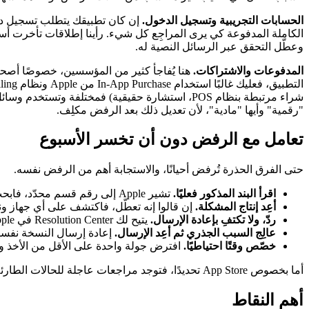
الحسابات التجريبية وتسجيل الدخول.
وعطّل التحقق عبر الرسائل النصية له.
المدفوعات والاشتراكات.
"رقمية" وأيها "مادية"، لأن تعديل ذلك بعد الرفض مكلِف.
تعامل مع الرفض دون أن تخسر الأسبوع
حتى الفرق الحذرة تُرفض أحيانًا، والاستجابة أهم من الرفض نفسه.
اقرأ البند المذكور فعليًا.
تشير Apple إلى رقم قسم محدّد، فابحث عنه بدل التخمين. وتمنحك Google فئة سياسة وسببًا في الغالب.
أعِد إنتاج المشكلة.
إن قالوا إنه تعطّل، فاكتشف على أي جهاز ون
ردّ، ولا تكتفِ بإعادة الإرسال.
يتيح لك Resolution Center في Apple الرد على المراجِع. وشرح واضح ومهذّب، أحيانًا مع تسجيل شاشة يُظهر عمل الميزة، قد يحلّ سوء فهم دون تغيير في الكود.
عالِج السبب الجذري ثم أعِد الإرسال.
إعادة إرسال النسخة نفسها أ
خصّص وقتًا احتياطيًا.
افترض جولة واحدة على الأقل من الأخذ والر
أما بخصوص App Store تحديدًا، فتوجد مراجعات عاجلة للحالات الطارئة الحقيقية، لكنها مورد محدود. لا تحرقها على خطأ تسببت فيه بنفسك.
أهم النقاط