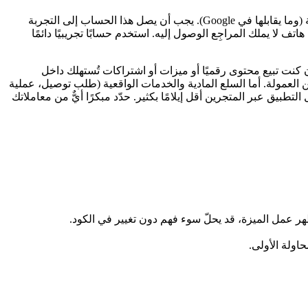
إن كان تطبيقك يتطلب تسجيل دخول، فعليك تزويد المراجِع ببيانات اعتماد تعمل في ملاحظات المراجعة (وما يقابلها في Google). يجب أن يصل هذا الحساب إلى التجربة
لمراجِع كل شيء. رأينا إطلاقات تأخرت أسبوعًا فقط لأن حساب اختبار انتهت صلاحيته، أو لأن رمز OTP ذهب إلى هاتف لا يملك المراجِع الوصول إليه. استخدم حسابًا تجريبيًا دائمًا
الإلكترونية و SaaS. القاعدة بسيطة لكنها صارمة: إن كنت تبيع محتوى رقميًا أو ميزات أو اشتراكات تُستهلك داخل
مكنك التوجيه إلى صفحة دفع خاصة بك للتهرّب من العمولة. أما السلع المادية والخدمات الواقعية (طلب توصيل، عملية
ستخدم وسائل الدفع المعتادة. وتجعل أدوات مثل RevenueCat إدارة الاشتراكات داخل التطبيق عبر المتجرين أقل إيلامًا بكثير. حدّد مبكرًا أيٌّ من معاملاتك
اولة الأولى.