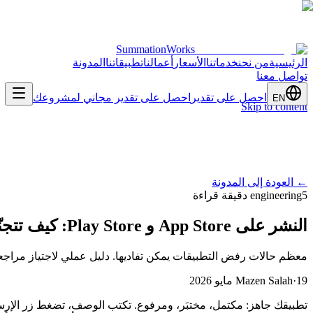
SummationWorks
الرئيسية
من نحن
خدماتنا
الأسعار
أعمالنا
تطبيقاتنا
المدونة
تواصل معنا
احصل على تقدير
احصل على تقدير مجاني لمشروعك
EN
Skip to content
←
العودة إلى المدونة
5 دقيقة قراءة
engineering
النشر على App Store و Play Store: كيف تتجنّب الرفض
معظم حالات رفض التطبيقات يمكن تفاديها. دليل عملي لاجتياز مراجعة App Store و Play Store من أول محاولة، من الخصوصية إلى المدفو
19 مايو 2026
·
Mazen Salah
تطبيقك جاهز: مكتمل، مختبَر، ومرفوع. تكتب الوصف، تضغط زر الإرس