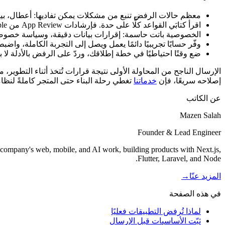
معظم حالات الرفض تنبع من مشكلات يمكن تفاديها: أعطال، بي
اقرأ كتابَي القواعد كلًّا على حدة. فإرشادات App Review من Apple وسياسات Google Play تتقاطعان لكنهما ليستا متطابقتين، وعليك اجتياز كليهما.
الخصوصية باتت حاسمة: إقرارات بيانات دقيقة، وسياسة خصوصية
وفّر حسابًا تجريبيًا دائمًا يعمل ويصل إلى التجربة الكاملة، واضب
ضع وقتًا احتياطيًا في خطة إطلاقك، وردّ على الرفض بالأدلة لا ب
الإرسال الناجح من المحاولة الأولى نتيجة قرارات تُتخذ أثناء التطوير
إصلاحه سريعًا، فإن
خدماتنا
تغطي رحلة البناء حتى المتجر كاملةً لنظامي iOS و Android. اطّل
عن الكاتب
Mazen Salah
Founder & Lead Engineer
 company's web, mobile, and AI work, building products with Next.js,
Flutter, Laravel, and Node.
المزيد عنّا
→
في هذه الصفحة
لماذا تُرفض التطبيقات فعليًا
ثبّت الأساسيات قبل الإرسال