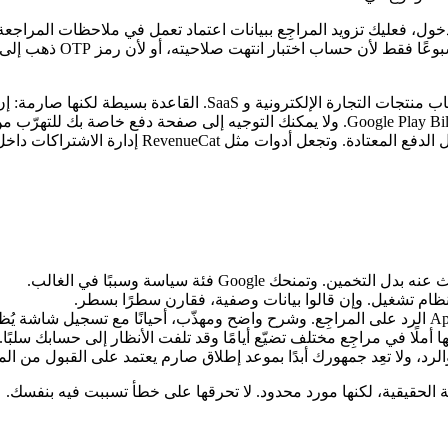
الكاملة المدفوعة كي يرى ا
هنا يُفاجأ كثير من المؤسسين، خصوصًا أصحاب منتجات التجارة 
التطبيق، فعليك غالبًا استخدام In-App Purchase من Apple ونظام Google Play Billing. ولا ي
شراء مرتبطة بنظام POS، استشارة حقيقية) فمختلفة وت
ظام تشغيل. وإن قالوا بيانات وصفية، فقارن سطرًا بسطر.
ملًا في مراجِع مختلف تضيّع أيامًا وقد تلفت الأنظار إلى حسابك سلبًا.
د، ولا تعِد جمهورك أبدًا بموعد إطلاق صارم يعتمد على القبول من المح