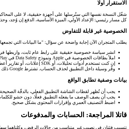
الاستقرار أولًا
كل مسار رئيسي: الإعداد الأولي، الميزة الأساسية، الدفع إن وُجد، و
الخصوصية غير قابلة للتفاوض
يطلب المتجران الآن إجابة واضحة عن سؤال: "ما البيانات التي تجمعها 
انشر سياسة خصوصية حقيقية على رابط عام ثابت، واربطها في ص
املأ بطاقات الخصوصية في Apple ونموذج Data Safety في Google Play
إن كنت تستخدم أدوات تحليلات، أو SDK إعلانات، أو تقارير أعطال، أو أدوات مثل Firebase، فاحسب البيانات التي تجمعها كل أداة.
وفّر وسيلة داخل التطبيق لحذف الحساب. تشترط Google ذلك الآن لأي تطبيق يتيح إنشاء حساب، وتتوقعه Apple أيضًا.
بيانات وصفية تطابق الواقع
يجب أن تُظهر لقطات الشاشة التطبيق الفعلي، بالدقّة الصحيحة، 
يجب أن يصف الوصف ما يفعله التطبيق فعلًا، دون حشو للكلمات
اضبط التصنيف العمري وإقرارات المحتوى بشكل صحيح.
قاتلا المراجعة: الحسابات والمدفوعات
تتسبب فئتان في نصيب غير متناسب من حالات الرفض، وكلتاهما سهلة