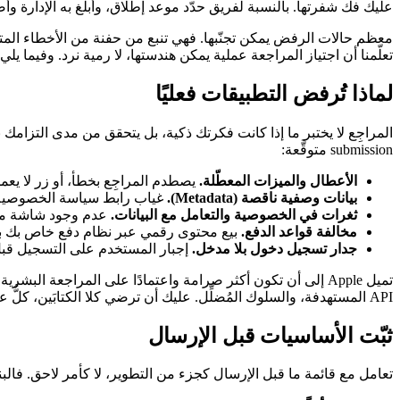
عليك فك شفرتها. بالنسبة لفريق حدّد موعد إطلاق، وأبلغ به الإدارة
تعلّمنا أن اجتياز المراجعة عملية يمكن هندستها، لا رمية نرد. وفيما يل
لماذا تُرفض التطبيقات فعليًا
submission متوقَّعة:
الأعطال والميزات المعطّلة.
يصطدم المراجِع بخطأ، أو زر لا يعمل
بيانات وصفية ناقصة (Metadata).
غياب رابط سياسة الخصوصية، 
ثغرات في الخصوصية والتعامل مع البيانات.
عدم وجود شاشة موافق
مخالفة قواعد الدفع.
بيع محتوى رقمي عبر نظام دفع خاص بك بدلًا من In-App Purchase، أو توجيه المستخدم إلى مو
جدار تسجيل دخول بلا مدخل.
إجبار المستخدم على التسجيل قبل 
API المستهدفة، والسلوك المُضلِّل. عليك أن ترضي كلا الكتابَين، كلٌّ على حدة.
ثبّت الأساسيات قبل الإرسال
تعامل مع قائمة ما قبل الإرسال كجزء من التطوير، لا كأمر لاحق. فالب