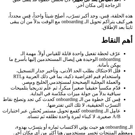
الزجاجة إلى مكان آخر.
هذه الحلقة، قِس، وجد أكبر تسرّب، أصلِح شيئاً واحداً، قِس مجدداً،
هي كيف يتراكم تحويل الـ onboarding مع الوقت بدلاً من أن يبقى
ثابتاً بعد الإطلاق.
أهم النقاط
عرّف لحظة تفعيل واحدة قابلة للقياس أولاً. مهمة الـ
onboarding الوحيدة هي إيصال المستخدمين إليها بأسرع ما
يمكن بأمانة.
قلّل الاحتكاك بطلب الحد الأدنى، وتأخير جدار التسجيل،
واستخدام قيم افتراضية ذكية، بما في ذلك العربية وRTL
والعملة المحلية الصحيحة لمستخدمي الخليج ومصر.
قدّم مكسباً حقيقياً صغيراً مبكراً، ثم علّم تدريجياً بتلميحات
سياقية بدلاً من جولة ميزات مكدّسة في البداية.
قِس كل خطوة من الـ onboarding كحدث كي تجد وتصلِح نقاط
التسرّب الحقيقية، لا تلك التي تفترضها.
عامِل الـ onboarding كقمع تحويل مستمر يُحسَّن عبر اختبارات
A/B صغيرة، لا كبناء لمرة واحدة تطلقه ثم تنساه.
الـ onboarding هو حيث يؤتي الاكتساب ثماره أو يتسرّب بهدوء،
ومعظم المنتجات تخسر مستخدمين هنا أكثر من أي مكان آخر.