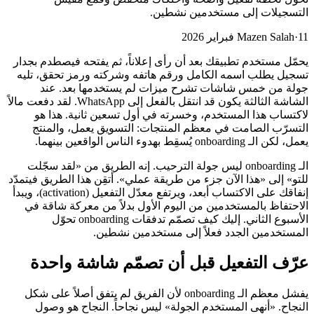
التسجيلات إلى مستخدمين نشطين.
11 فبراير 2026
·
Mazen Salah
يحمّل مستخدم تطبيقك بعد أن رأى إعلاناً، ثم يفتحه فيصطدم بجدار
تسجيل يطلب اسمه الكامل ورقم هاتفه وشركته ورمز تحقق، تليه
جولة من خمس شاشات تشرح ميزات لم يستخدمها بعد. عند
الشاشة الثالثة يكون قد انتقل بالفعل إلى WhatsApp. لقد دفعت مالاً
لاكتساب هذا المستخدم، وخسرته في أول تسعين ثانية. هذا هو
التسرّب الصامت في معظم المنتجات: التسويق يعمل، والمنتج
يعمل، لكن الـ onboarding يُسقِط بهدوء الناس الواقعين بينهما.
الـ onboarding ليس جولة الترحيب. إنه الطريق من «لقد سجّلت
للتو» إلى «هذا الآن جزء من طريقة عملي». أتقِن هذا الطريق فيتمدّد
إنفاقك على الاكتساب أبعد، ويرتفع معدّل التفعيل (activation)، ويبدأ
الاحتفاظ بالمستخدمين من اليوم الأول بدلاً من معركة شاقة في
الأسبوع الثاني. إليك كيف تصمّم تدفقات onboarding تحوّل
المستخدمين الجدد فعلاً إلى مستخدمين نشطين.
عرّف التفعيل قبل أن تصمّم شاشة واحدة
يفشل معظم الـ onboarding لأن الفريق لم يتفق أصلاً على شكل
النجاح. «أنهى المستخدم الجولة» ليس نجاحاً. النجاح هو وصول