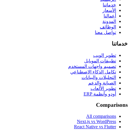
خدماتنا
الأسعار
أعمالنا
المدونة
الوظائف
تواصل معنا
خدماتنا
تطوير الويب
تطبيقات الموبايل
تصميم واجهات المستخدم
تكامل الذكاء الاصطناعي
التحليلات والبيانات
الصيانة والدعم
تطوير الألعاب
أودو وأنظمة ERP
Comparisons
All comparisons
Next.js vs WordPress
React Native vs Flutter