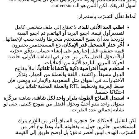
أسهل لفريقك. لكن الثمن هو الـ conversion.
أنماط تقلّل التسرّب باستمرار:
اطلب الحد الأدنى للبدء.
لا تحتاج إلى ملف شخصي كامل
لتقديم أول قيمة. اجمع البريد أو الهاتف، ثم اجمع البقية
تدريجياً بعد أن يصبح المستخدم منخرطاً ولديه سبب لإعطائها.
أخّر جدار التسجيل قدر الإمكان.
دع المستخدمين يختبرون
قيمة حقيقية قبل إجبارهم على إنشاء حساب. تدفّق «جرّبه
أولاً» يحوّل أفضل بكثير من جدار في الشاشة الأولى، خاصة
لحركة المرور الباردة الآتية من الإعلانات.
استخدم قيماً افتراضية ذكية واكتشافاً تلقائياً.
املأ مفاتيح
الدول مسبقاً، واكتشف اللغة والعملة من الجهاز، وتذكّر
الاختيارات. في أسواق مثل السعودية والإمارات ومصر، فإن
ضبط العربية وتخطيط RTL والعملة المحلية تلقائياً يزيل
احتكاكاً حقيقياً.
استبدل النماذج الطويلة بقرار واحد لكل شاشة.
شاشة مركّزة
بسؤال واحد تبدو أخفّ وتحوّل أفضل من نموذج كثيف، حتى لو
تشابه إجمالي عدد النقرات.
لكن لتقليل الاحتكاك حدّ. فتجريد السياق أكثر من اللازم يترك
المستخدمين حائرين حول ما يفعلونه تالياً، وهذا نوع آخر من
التسرّب. الهدف ليس أقصر تدفق؛ بل أوضح طريق إلى القيمة.