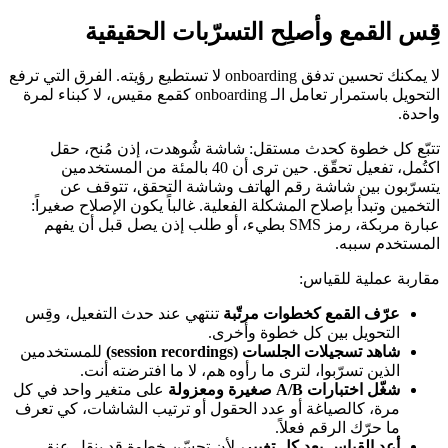
قِس القمع وأصلِح التسرّبات الحقيقية
لا يمكنك تحسين تدفق onboarding لا تستطيع رؤيته. الفرق التي ترفع
التحويل باستمرار تعامل الـ onboarding كقمع مقيس، لا كبناء لمرة
واحدة.
تتبّع كل خطوة كحدث مستقل: شاشة شُوهدت، إذن مُنح، حقل
اكتُمل، تفعيل تحقّق. حين ترى أن 40 بالمئة من المستخدمين
يتسرّبون بين شاشة رقم الهاتف وشاشة التحقق، تتوقف عن
التخمين وتبدأ بإصلاح المشكلة الفعلية. غالباً يكون الإصلاح صغيراً:
عبارة مربكة، رمز SMS بطيء، أو طلب إذن يصل قبل أن يفهم
المستخدم سببه.
مقاربة عملية للقياس:
عرّف القمع كخطوات مرتّبة
تنتهي عند حدث التفعيل، وقِس
التحويل بين كل خطوة وأخرى.
شاهد تسجيلات الجلسات (session recordings)
للمستخدمين
الذين تسرّبوا، لترى ما رأوه هم، لا ما افترضته أنت.
شغّل اختبارات A/B صغيرة ومعزولة
على متغير واحد في كل
مرة، كالصياغة أو عدد الحقول أو ترتيب الشاشات، كي تعرف
ما حرّك الرقم فعلاً.
أعد القياس بعد كل تغيير،
لأن تحسّن خطوة قد ينقل عنق