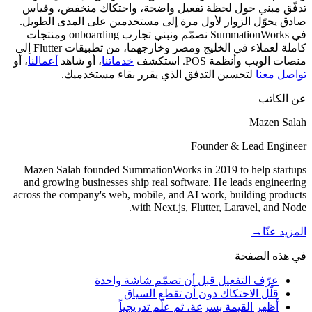
تدفّق مبني حول لحظة تفعيل واضحة، واحتكاك منخفض، وقياس
صادق يحوّل الزوار لأول مرة إلى مستخدمين على المدى الطويل.
في SummationWorks نصمّم ونبني تجارب onboarding ومنتجات
كاملة لعملاء في الخليج ومصر وخارجهما، من تطبيقات Flutter إلى
منصات الويب وأنظمة POS. استكشف
خدماتنا
، أو شاهد
أعمالنا
، أو
تواصل معنا
لتحسين التدفق الذي يقرر بقاء مستخدميك.
عن الكاتب
Mazen Salah
Founder & Lead Engineer
Mazen Salah founded SummationWorks in 2019 to help startups
and growing businesses ship real software. He leads engineering
across the company's web, mobile, and AI work, building products
with Next.js, Flutter, Laravel, and Node.
المزيد عنّا
→
في هذه الصفحة
عرّف التفعيل قبل أن تصمّم شاشة واحدة
قلّل الاحتكاك دون أن تقطع السياق
أظهِر القيمة بسرعة، ثم علّم تدريجياً