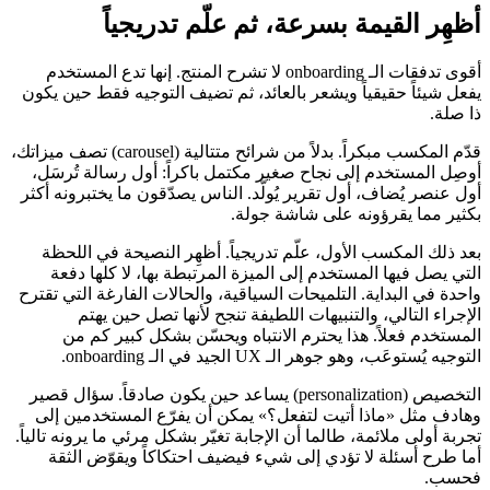
أظهِر القيمة بسرعة، ثم علّم تدريجياً
أقوى تدفقات الـ onboarding لا تشرح المنتج. إنها تدع المستخدم
يفعل شيئاً حقيقياً ويشعر بالعائد، ثم تضيف التوجيه فقط حين يكون
ذا صلة.
قدّم المكسب مبكراً. بدلاً من شرائح متتالية (carousel) تصف ميزاتك،
أوصِل المستخدم إلى نجاح صغير مكتمل باكراً: أول رسالة تُرسَل،
أول عنصر يُضاف، أول تقرير يُولَّد. الناس يصدّقون ما يختبرونه أكثر
بكثير مما يقرؤونه على شاشة جولة.
بعد ذلك المكسب الأول، علّم تدريجياً. أظهِر النصيحة في اللحظة
التي يصل فيها المستخدم إلى الميزة المرتبطة بها، لا كلها دفعة
واحدة في البداية. التلميحات السياقية، والحالات الفارغة التي تقترح
الإجراء التالي، والتنبيهات اللطيفة تنجح لأنها تصل حين يهتم
المستخدم فعلاً. هذا يحترم الانتباه ويحسّن بشكل كبير كم من
التوجيه يُستوعَب، وهو جوهر الـ UX الجيد في الـ onboarding.
التخصيص (personalization) يساعد حين يكون صادقاً. سؤال قصير
وهادف مثل «ماذا أتيت لتفعل؟» يمكن أن يفرّع المستخدمين إلى
تجربة أولى ملائمة، طالما أن الإجابة تغيّر بشكل مرئي ما يرونه تالياً.
أما طرح أسئلة لا تؤدي إلى شيء فيضيف احتكاكاً ويقوّض الثقة
فحسب.