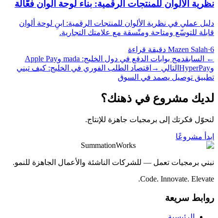
نظرية الألوان للمنتجات الرقمية: بناء لوحة ألوان فعّالة
دليل عملي في نظرية الألوان للمنتجات الرقمية: ابنِ لوحة ألوان
قابلة للتوسّع ومتاحة ومتّسقة مع علامتك التجارية.
6 دقيقة قراءة
·
Mazen Salah
←
السابق
دمج بوابات الدفع في دول الخليج: mada وApple Pay
وHyperPay
التالي
→
اقتصاد الطلب الفوري في الخليج: كيف تبني
تطبيق توصيل يصمد في السوق
لديك مشروع في ذهنك؟
لنحوّل فكرتك إلى برمجيات جاهزة للإنتاج.
ابدأ مشروعًا
SummationWorks
نبني برمجيات تعمل — للشركات الناشئة والأعمال الجاهزة للنمو.
Code. Innovate. Elevate.
روابط سريعة
الرئيسية