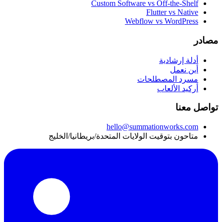
Custom Software vs Off-the-Shelf
Flutter vs Native
Webflow vs WordPress
مصادر
أدلة إرشادية
أين نعمل
مسرد المصطلحات
أركيد الألعاب
تواصل معنا
hello@summationworks.com
متاحون بتوقيت الولايات المتحدة/بريطانيا/الخليج