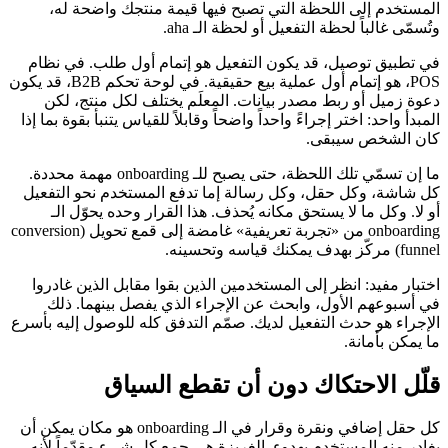
المستخدم إلى اللحظة التي تصبح فيها قيمة منتجك واضحة له،
وتُسمّى غالباً لحظة التفعيل أو لحظة الـ aha.
في تطبيق توصيل، قد يكون التفعيل هو إتمام أول طلب. في نظام
POS، هو إتمام أول عملية بيع حقيقية. في لوحة تحكم B2B، قد يكون
دعوة زميل أو ربط مصدر بيانات. المعلَم يختلف لكل منتج، لكن
المبدأ واحد: اختر إجراءً واحداً واضحاً وقابلاً للقياس يتنبأ بقوة بما إذا
كان الشخص سيبقى.
ما إن تسمّي تلك اللحظة، حتى يصبح للـ onboarding مهمة محددة.
كل شاشة، وكل حقل، وكل رسالة إما تدفع المستخدم نحو التفعيل
أو لا. وكل ما لا يستحق مكانه يُحذف. هذا القرار وحده يحوّل الـ
onboarding من «تجربة تعريفية» غامضة إلى قمع تحويل (conversion
funnel) مركّز بهدف يمكنك قياسه وتحسينه.
اختبار مفيد: انظر إلى المستخدمين الذين بقوا مقابل الذين غادروا
في أسبوعهم الأول، وابحث عن الإجراء الذي يفصل بينهما. ذلك
الإجراء هو حدث التفعيل لديك. صمّم التدفق كله للوصول إليه بأسرع
ما يمكن بأمانة.
قلّل الاحتكاك دون أن تقطع السياق
كل حقل إضافي ونقرة وقرار في الـ onboarding هو مكان يمكن أن
يغادر منه المستخدم بهدوء. الغريزة هي جمع كل شيء مقدّماً لأنه