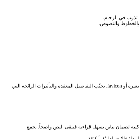
 تذوب في الزحام.
ان والخطوط والنصوص.
شعار الشركة الناشئة يحتاج أن يحقق ثلاثة أمور: أن يكون واضحاً في الأحجام الصغيرة، وأن يعمل بلون واحد، وأن يظل مميزاً كأيقونة تطبيق صغيرة أو favicon. تجنّب التفاصيل المعقدة والتأثيرات الرائجة التي
تركيبة لضمان تباين يسهل قراءته فيبقى النص واضحاً. تجمع
؛ فالانضباط يُقرأ كثقة.