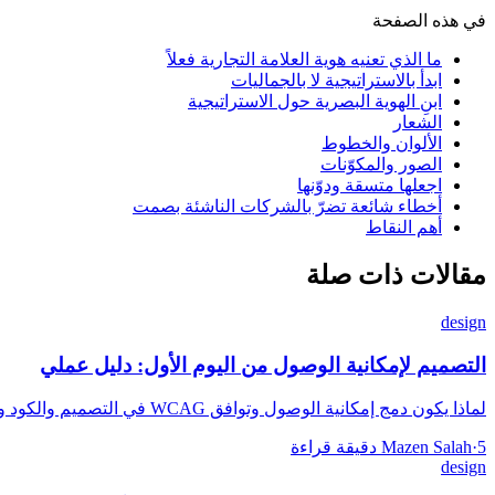
في هذه الصفحة
ما الذي تعنيه هوية العلامة التجارية فعلاً
ابدأ بالاستراتيجية لا بالجماليات
ابنِ الهوية البصرية حول الاستراتيجية
الشعار
الألوان والخطوط
الصور والمكوّنات
اجعلها متسقة ودوّنها
أخطاء شائعة تضرّ بالشركات الناشئة بصمت
أهم النقاط
مقالات ذات صلة
design
التصميم لإمكانية الوصول من اليوم الأول: دليل عملي
لماذا يكون دمج إمكانية الوصول وتوافق WCAG في التصميم والكود والاختبار من البداية أرخص من إعادة تهيئتها لاحقاً.
5 دقيقة قراءة
·
Mazen Salah
design