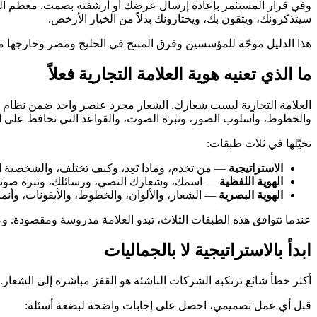
وفي قرار المستثمر بإعادة إرسال عرضك أو أرشفته بصمت. معظم المؤسس
سيتذكرونك، ويثقون بك، ويختارونك بدلاً من الخيار الأرخص.
هذا الدليل موجّه للمؤسسين وفرق المنتج في الخليج ومصر وخارجها مم
ما الذي تعنيه هوية العلامة التجارية فعلاً
العلامة التجارية ليست شعارك. الشعار مجرد عنصر واحد ضمن نظام أك
والخطوط، وأسلوب الصور، ونبرة الصوت، والقواعد التي تحافظ على ا
تخيّلها في ثلاث طبقات:
الاستراتيجية
— من تخدم، وماذا تَعِد، وكيف تختلف، والشخصية ال
الهوية اللفظية
— اسمك، وشعارك النصي، ورسائلك، ونبرة صوتك. تعمل SummationWorks تحت شعار "Code. Innovate. Elevate." لأنه يعكس القدرة و
الهوية البصرية
— الشعار، والألوان، والخطوط، والأيقونات، وأنماط
عندما تتوافق هذه الطبقات الثلاث، تبدو العلامة مدروسة ومقصودة. وعندم
ابدأ بالاستراتيجية لا بالجماليات
أكثر خطأ شائع ترتكبه الشركات الناشئة هو القفز مباشرة إلى الشعار. فينت
قبل أي عمل تصميمي، احصل على إجابات واضحة لبضعة أسئلة: