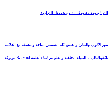
للتوسّع ومتاحة ومتّسقة مع علامتك التجارية.
موز الألوان والتباين والعمق كلتا السمتين متاحة ومتسقة مع العلامة.
ئقون
التالي
→
المهام الخلفية والطوابير لبناء أنظمة Backend موثوقة