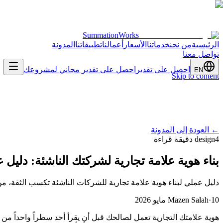
SummationWorks
الرئيسية
من نحن
خدماتنا
الأسعار
أعمالنا
تطبيقاتنا
المدونة
تواصل معنا
احصل على تقدير
احصل على تقدير مجاني لمشروعك
EN
Skip to content
←
العودة إلى المدونة
4 دقيقة قراءة
design
بناء هوية علامة تجارية لشركتك الناشئة: دليل 
دليل عملي لبناء هوية علامة تجارية للشركات الناشئة تكسب الثقة، من ا
10 مايو 2026
·
Mazen Salah
هوية علامتك التجارية تعمل لصالحك قبل أن يقرأ أحد سطراً واحداً م