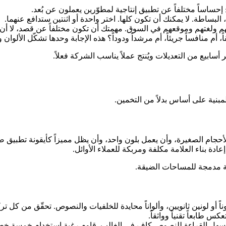
لبساطة. لا يمكنك أن تكون كلها. اختر واحدة أو اثنتين ستدافع عنهما.
نهم ولغتهم وموقعهم في السوق. مهمتك أن تكون مختلفاً عن قصد، لا أن
 أم منافساً جريئاً، أم مرشداً ودوداً؟ هذه الإجابة وحدها تشكّل الألو
أسابيع من التعديلات ويُنتج عملاً يناسب الشركة فعلاً.
مبنية على أساس بدلاً من التخمين.
دة بناء العلامة مكلفة ومربكة للعملاء الأوائل.
ة مدمجة للمساحات الضيقة.
ناً أو لونين ثانويين، وألواناً محايدة للخلفيات والنصوص. تحقّق من كل 
د سهل القراءة للنصوص كافٍ في الغالب. قاوم رغبة استخدام خمسة خطوط