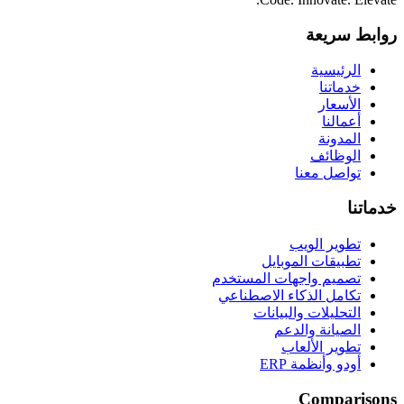
روابط سريعة
الرئيسية
خدماتنا
الأسعار
أعمالنا
المدونة
الوظائف
تواصل معنا
خدماتنا
تطوير الويب
تطبيقات الموبايل
تصميم واجهات المستخدم
تكامل الذكاء الاصطناعي
التحليلات والبيانات
الصيانة والدعم
تطوير الألعاب
أودو وأنظمة ERP
Comparisons