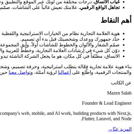
غياب الاتساق.
درجات مختلفة من لونك عبر الموقع والتطبيق وح
تجاهل الواقع الرقمي.
علامتك تعيش غالباً على الشاشات. صمّمه
أهم النقاط
هوية العلامة التجارية نظام من الخيارات الاستراتيجية واللفظي
حدّد جمهورك ووعدك وشخصيتك قبل بدء أي تصميم.
صمّم الشعار والألوان والخطوط للشاشات أولاً، وأبقِ المجموعة
دوّن كل شيء في إرشادات العلامة التجارية، وخطّط للعربية والإن
الاتساق، مطبّقاً في كل مكان، هو ما يجعل الشركة الناشئة تبدو
بناء هوية علامة تجارية فعّالة يتطلب استراتيجية، وحرفة تصميم، وشخصاً
والمنتجات الرقمية، واطّلع على
أعمالنا
لرؤية أمثلة، و
تواصل معنا
حين ت
عن الكاتب
Mazen Salah
Founder & Lead Engineer
 company's web, mobile, and AI work, building products with Next.js,
Flutter, Laravel, and Node.
المزيد عنّا
→