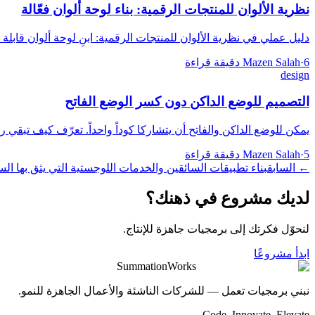
نظرية الألوان للمنتجات الرقمية: بناء لوحة ألوان فعّالة
دليل عملي في نظرية الألوان للمنتجات الرقمية: ابنِ لوحة ألوان قابلة 
6 دقيقة قراءة
·
Mazen Salah
design
التصميم للوضع الداكن دون كسر الوضع الفاتح
يمكن للوضع الداكن والفاتح أن يتشاركا كوداً واحداً. تعرّف كيف تبقي ر
5 دقيقة قراءة
·
Mazen Salah
←
السابق
بناء تطبيقات السائقين والخدمات اللوجستية التي يثق بها السا
لديك مشروع في ذهنك؟
لنحوّل فكرتك إلى برمجيات جاهزة للإنتاج.
ابدأ مشروعًا
SummationWorks
نبني برمجيات تعمل — للشركات الناشئة والأعمال الجاهزة للنمو.
Code. Innovate. Elevate.