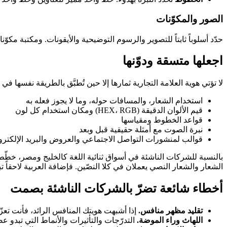
الصور والمكوّنات
حدّد أسلوباً ثابتاً للتصوير والرسوم التوضيحية والأيقونات. ومكتبة مكوّنات UI قابلة لإعادة الاستخدام، حتى لو كانت صغيرة، تبقي منتجك وموقعك ومحتواك التسويقي متناسقاً بصرياً وتسرّع كل ما تطلقه
اجعلها متسقة ودوّنها
لا تؤتي هوية العلامة التجارية ثمارها إلا حين تُطبَّق بالطريقة نفسه
استخدام الشعار، والمسافات حوله، وما لا يجوز فعله به
قيم الألوان الدقيقة (HEX، RGB) ومكان استخدام كل لون
قواعد الخطوط ومقياسها
نبرة الصوت مع أمثلة حقيقية قبل وبعد
قوالب لمنشورات التواصل الاجتماعي والعروض والبريد الإلكترو
بالنسبة للشركات الناشئة في أسواق ثنائية اللغة كالخليج ومصر، خطّط لل
الشعار والشعار النصي يعملان في كلا النصّين. فإضافة العربية لاحقاً تبد
أخطاء شائعة تضرّ بالشركات الناشئة بصمت
تقليد مظهر منافس.
إذا أشبهت هويتك المنافس الرائد، فأنت تعزّز
اللهاث وراء الموضة.
التدرّجات والتأثيرات والأنماط التي تبدو ع