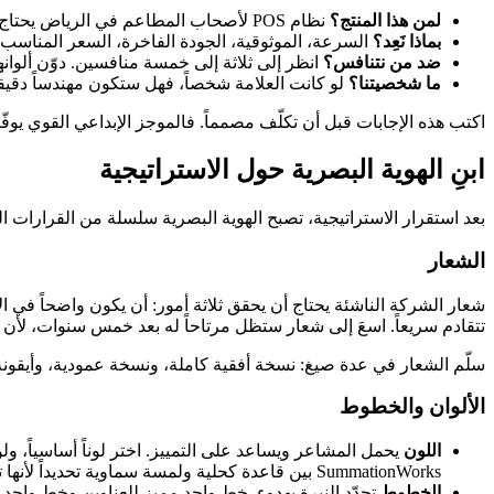
لمن هذا المنتج؟
نظام POS لأصحاب المطاعم في الرياض يحتاج إحساساً مختلفاً عن تطبيق إنتاجية لمطوّرين يعملون عن بُعد.
بماذا نَعِد؟
السرعة، الموثوقية، الجودة الفاخرة، السعر المناسب، ا
ضد من نتنافس؟
انظر إلى ثلاثة إلى خمسة منافسين. دوّن ألوا
ما شخصيتنا؟
لو كانت العلامة شخصاً، فهل ستكون مهندساً دقيقاً،
اكتب هذه الإجابات قبل أن تكلّف مصمماً. فالموجز الإبداعي القوي يوفّر 
ابنِ الهوية البصرية حول الاستراتيجية
بعد استقرار الاستراتيجية، تصبح الهوية البصرية سلسلة من القرارات ال
الشعار
تتقادم سريعاً. اسعَ إلى شعار ستظل مرتاحاً له بعد خمس سنوات، لأن إعا
سلّم الشعار في عدة صيغ: نسخة أفقية كاملة، ونسخة عمودية، وأيقون
الألوان والخطوط
اللون
يحمل المشاعر ويساعد على التمييز. اختر لوناً أساسياً، ولو
SummationWorks بين قاعدة كحلية ولمسة سماوية تحديداً لأنها تعكس طابعاً تقنياً وواثقاً.
الخطوط
تحدّد النبرة بهدوء. خط واحد مميز للعناوين وخط واح