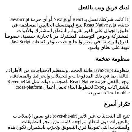
لديك فريق ويب بالفعل
إذا كانت شركتك تعمل بـ React أو Next.js أو أي حزمة JavaScript
حديثة، فإن React Native يتيح لمهندسيك الحاليين المساهمة في
تطبيق الجوال على الفور تقريباً. والمنطق المشترك والأدوات
المشتركة وحوض التوظيف المشترك مزايا تجارية حقيقية، خصوصاً
للفرق الرشيقة في مصر والخليج حيث تتوفر كفاءات JavaScript
قوية على نطاق واسع.
منظومة ضخمة
منظومة JavaScript هائلة الحجم. ولمعظم الاحتياجات من الأطراف
الثالثة، بما في ذلك المدفوعات والتحليلات والخرائط والمصادقة،
توجد بالفعل حزمة React Native ناضجة. وأدوات مثل RevenueCat
للاشتراكات وExpo لخطوط البناء تجعل أعمال cross-platform
mobile الشائعة سريعة.
تكرار أسرع
تتيح لك التحديثات عبر الأثير (over-the-air) دفع بعض الإصلاحات
والتغييرات دون انتظار مراجعة كاملة من متجر التطبيقات.
وللمنتجات التي تقودها فرق التسويق وتجرّب باستمرار، تكون هذه