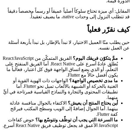
الدورة قيّمة.
المقابل: أي ميزة تحتاج سلوكاً أصلياً عميقاً أو رسماً مخصصاً دقيقاً
قد تتطلب النزول إلى وحدات native، ما يضيف تعقيداً.
كيف نقرّر فعلياً
حين يطلب منّا العميل الاختيار، لا نبدأ بالإطار، بل نبدأ بأربعة أسئلة
عن العمل نفسه.
ممَّ يتكوّن فريقك اليوم؟
الفريق المتمكّن من React/JavaScript
يُطلق عادةً أسرع على React Native. أما الفريق المنفتح على
التعلّم، أو الذي يضع اتساق الواجهة فوق كل اعتبار، فغالباً ما
يكون أفضل حالاً مع Flutter.
ما مدى تخصيص الواجهة؟
الواجهات ذات الهوية القوية أو
الغنية بالحركة أو الشبيهة بالألعاب تميل نحو Flutter. أما
تطبيقات المحتوى والتجارة والنماذج القياسية فمرتاحة في أيٍّ
منهما.
أين يحتاج المنتج أن يعيش؟
الاكتفاء بالجوال منافسة عادلة
بينهما. أما الجوال إضافةً إلى الويب وسطح المكتب فيرجّح
كفة Flutter.
ما السرعة التي يجب أن توظّف وتتوسّع بها؟
حوض كفاءات
JavaScript الأعمق قد يجعل توظيف فريق React Native أسرع.