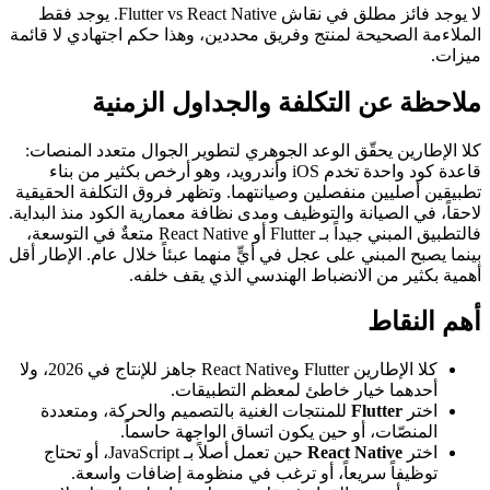
لا يوجد فائز مطلق في نقاش Flutter vs React Native. يوجد فقط
الملاءمة الصحيحة لمنتج وفريق محددين، وهذا حكم اجتهادي لا قائمة
ميزات.
ملاحظة عن التكلفة والجداول الزمنية
كلا الإطارين يحقّق الوعد الجوهري لتطوير الجوال متعدد المنصات:
قاعدة كود واحدة تخدم iOS وأندرويد، وهو أرخص بكثير من بناء
تطبيقين أصليين منفصلين وصيانتهما. وتظهر فروق التكلفة الحقيقية
لاحقاً، في الصيانة والتوظيف ومدى نظافة معمارية الكود منذ البداية.
فالتطبيق المبني جيداً بـ Flutter أو React Native متعةٌ في التوسعة،
بينما يصبح المبني على عجل في أيٍّ منهما عبئاً خلال عام. الإطار أقل
أهمية بكثير من الانضباط الهندسي الذي يقف خلفه.
أهم النقاط
كلا الإطارين Flutter وReact Native جاهز للإنتاج في 2026، ولا
أحدهما خيار خاطئ لمعظم التطبيقات.
اختر
Flutter
للمنتجات الغنية بالتصميم والحركة، ومتعددة
المنصّات، أو حين يكون اتساق الواجهة حاسماً.
اختر
React Native
حين تعمل أصلاً بـ JavaScript، أو تحتاج
توظيفاً سريعاً، أو ترغب في منظومة إضافات واسعة.