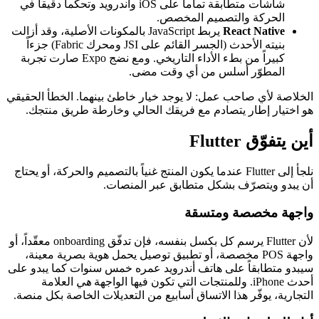
شاشات متطابقة تماماً على iOS وأندرويد وتحكماً دقيقاً في
الحركة والتصميم المخصص.
React Native
يربط JavaScript بالمكونات الأصلية، وقد أزالت
بنيته الأحدث (الجسر القائم على JSI ومحرك Fabric) جزءاً
كبيراً من بطء الأداء التاريخي. ومع نضج Expo صارت تجربة
المطوّر أسلس من أي وقت مضى.
الخلاصة لأي صاحب عمل: لا يوجد خيار خاطئ بينهما. الخطأ الحقيقي
هو اختيار إطار يتصادم مع فريقك الحالي وخارطة طريق منتجك.
أين يتفوّق Flutter
نلجأ إلى Flutter عندما يكون المنتج غنياً بالتصميم والحركة، أو يحتاج
أن يبدو ويتصرّف بشكل متطابق عبر المنصات.
واجهة مخصصة ومتسقة
لأن Flutter يرسم كل بكسل بنفسه، فإن تدفّق onboarding معقّداً، أو
واجهة POS مخصصة، أو تطبيق توصيل يحمل هوية بصرية معينة،
سيبدو متطابقاً على هاتف أندرويد عمره خمس سنوات كما يبدو على
أحدث iPhone. وللمنتجات التي تكون فيها الواجهة
هي
العلامة
التجارية، يوفّر هذا الاتساق أسابيع من التعديلات الخاصة بكل منصة.