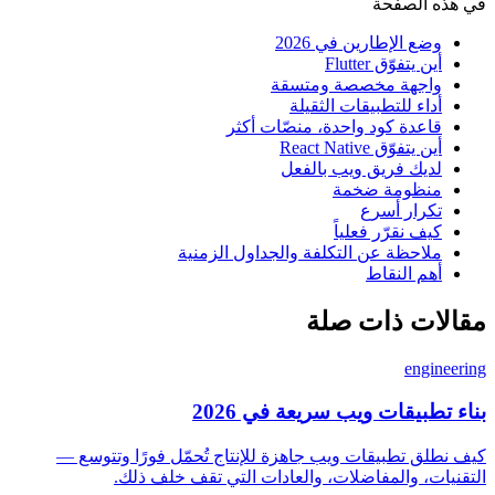
في هذه الصفحة
وضع الإطارين في 2026
أين يتفوّق Flutter
واجهة مخصصة ومتسقة
أداء للتطبيقات الثقيلة
قاعدة كود واحدة، منصّات أكثر
أين يتفوّق React Native
لديك فريق ويب بالفعل
منظومة ضخمة
تكرار أسرع
كيف نقرّر فعلياً
ملاحظة عن التكلفة والجداول الزمنية
أهم النقاط
مقالات ذات صلة
engineering
بناء تطبيقات ويب سريعة في 2026
كيف نطلق تطبيقات ويب جاهزة للإنتاج تُحمّل فورًا وتتوسع —
التقنيات، والمفاضلات، والعادات التي تقف خلف ذلك.