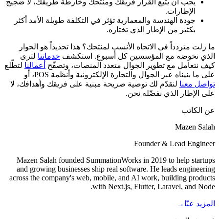
يجب أن يتبع القرار فريقك ومنتجك وخارطة طريقك، لا ضجيج
الإطارات.
جودة الهندسة والمعمارية تؤثر في التكلفة طويلة الأمد أكثر
بكثير من الإطار الذي تختاره.
ما زلت متردداً في الاتجاه الأنسب لمنتجك؟ هذا تحديداً هو الحوار
الذي نخوضه مع المؤسسين كل أسبوع. استكشف
خدماتنا
لترى
كيف نتعامل مع تطوير الجوال متعدد المنصات، وتصفّح
أعمالنا
لتطّلع
على ما بنيناه عبر الجوال والتجارة الإلكترونية وأنظمة POS، أو
تواصل معنا
لنقدّم لك توصية صريحة مبنية على فريقك وأهدافك، لا
على الإطار الذي نفضّله نحن.
عن الكاتب
Mazen Salah
Founder & Lead Engineer
Mazen Salah founded SummationWorks in 2019 to help startups
and growing businesses ship real software. He leads engineering
across the company's web, mobile, and AI work, building products
with Next.js, Flutter, Laravel, and Node.
المزيد عنّا
→