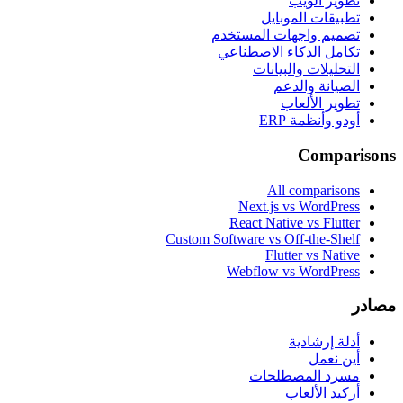
تطوير الويب
تطبيقات الموبايل
تصميم واجهات المستخدم
تكامل الذكاء الاصطناعي
التحليلات والبيانات
الصيانة والدعم
تطوير الألعاب
أودو وأنظمة ERP
Comparisons
All comparisons
Next.js vs WordPress
React Native vs Flutter
Custom Software vs Off-the-Shelf
Flutter vs Native
Webflow vs WordPress
مصادر
أدلة إرشادية
أين نعمل
مسرد المصطلحات
أركيد الألعاب