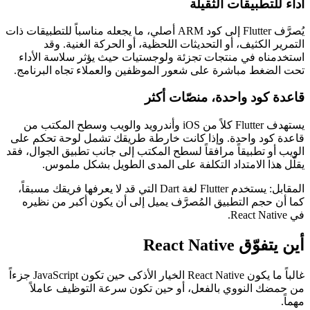
أداء للتطبيقات الثقيلة
يُصرَّف Flutter إلى كود ARM أصلي، ما يجعله مناسباً للتطبيقات ذات
التمرير الكثيف، أو التحديثات اللحظية، أو الحركة الغنية. وقد
استخدمناه في منتجات تجزئة ولوجستيات حيث يؤثر سلاسة الأداء
تحت الضغط مباشرة على شعور الموظفين والعملاء تجاه البرنامج.
قاعدة كود واحدة، منصّات أكثر
يستهدف Flutter كلاً من iOS وأندرويد والويب وسطح المكتب من
قاعدة كود واحدة. وإذا كانت خارطة طريقك تشمل لوحة تحكم على
الويب أو تطبيقاً مرافقاً لسطح المكتب إلى جانب تطبيق الجوال، فقد
يقلّل هذا الامتداد التكلفة على المدى الطويل بشكل ملموس.
المقابل: يستخدم Flutter لغة Dart التي قد لا يعرفها فريقك مسبقاً،
كما أن حجم التطبيق المُصرَّف يميل إلى أن يكون أكبر من نظيره
في React Native.
أين يتفوّق React Native
غالباً ما يكون React Native الخيار الأذكى حين تكون JavaScript جزءاً
من حمضك النووي بالفعل، أو حين تكون سرعة التوظيف عاملاً
مهماً.