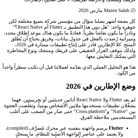
25 مارس 2026
·
Mazen Salah
كل بضعة أشهر يصلنا سؤال من مؤسس شركة بصيغ مختلفة لكن
جوهره واحد: "هل نبني هذا التطبيق بـ Flutter أم React Native؟"
ونادراً ما يكون نقاشاً نظرياً. فعادةً ما يكون هناك موعد إطلاق محدد،
وميزانية رُصدت بالفعل في جدول بيانات، وفريق يحتاج أن يُطلق
المنتج. كلا الإطارين قادر على إنتاج تطبيقات ممتازة في 2026،
ولذلك يتوقف القرار الحقيقي على فريقك ومنتجك ونوع المخاطرة
التي يمكنك التعايش معها.
هذا هو التحليل العملي الذي نقدّمه لعملائنا قبل أن نكتب سطراً واحداً
من الكود.
وضع الإطارين في 2026
لم يعد Flutter ولا React Native أداتين حديثتين أو تجريبيتين. فهما
يشغّلان تطبيقات يستخدمها ملايين الأشخاص يومياً، وتقلّصت الفجوة
بين "Native" و"Cross-platform" حتى صار من الصعب على أغلب
المستخدمين ملاحظة الفرق.
Flutter
يرسم واجهته بنفسه عبر محرك مُصرَّف (compiled)،
ولا يعتمد على عناصر الواجهة الأصلية للنظام، ما يمنحك