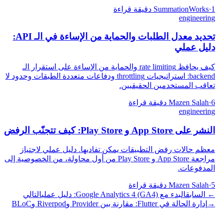
1 دقيقة قراءة
·
SummationWorks
engineering
تحديد معدل الطلبات والحماية من الإساءة في الـ API:
دليل عملي
كيف يحافظ rate limiting والحماية من الإساءة على استقرار الـ
backend: استراتيجيات throttling ودفاعات متعددة الطبقات وحدود لا
تعاقب المستخدمين الحقيقيين.
6 دقيقة قراءة
·
Mazen Salah
engineering
النشر على App Store و Play Store: كيف تتجنّب الرفض
معظم حالات رفض التطبيقات يمكن تفاديها. دليل عملي لاجتياز
مراجعة App Store و Play Store من أول محاولة، من الخصوصية إلى
المدفوعات.
5 دقيقة قراءة
·
Mazen Salah
←
السابق
البدء مع Google Analytics 4 (GA4): دليل عملي
التالي
→
إدارة الحالة في Flutter: مقارنة بين Provider وRiverpod وBLoC