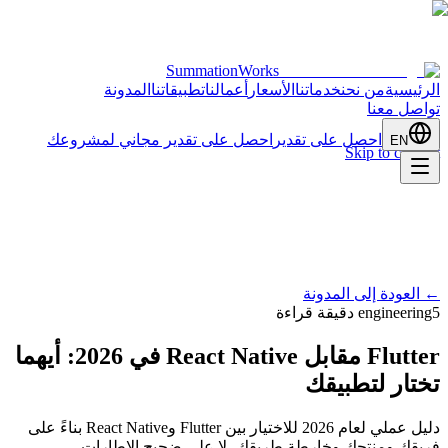
SummationWorks
الرئيسية
من نحن
خدماتنا
الأسعار
أعمالنا
تطبيقاتنا
المدونة
تواصل معنا
احصل على تقدير
احصل على تقدير مجاني لمشروعك
EN
Skip to content
←
العودة إلى المدونة
5 دقيقة قراءة
engineering
Flutter مقابل React Native في 2026: أيهما
تختار لتطبيقك
دليل عملي لعام 2026 للاختيار بين Flutter وReact Native بناءً على
فريقك ومنتجك وخارطة طريقك، لا على ضجيج الإطارات.