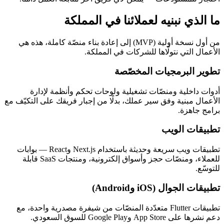
ما الذي نبنيه لعملائنا في المملكة
من أول نسخة أولية (MVP) إلى إعادة بناء منصّة كاملة، هذه هي
الأعمال التي نتولّاها للشركات في المملكة.
تطوير البرمجيات المخصّصة
أدوات داخلية ومنصّات تشغيلية ولوحات تحكم وأنظمة لإدارة
الأعمال مبنية وفق سير عملك، بدلًا من إجبار فريقك على التكيّف مع
برامج جاهزة.
تطبيقات الويب
تطبيقات ويب سريعة وحديثة باستخدام Next.js وReact — بوابات
للعملاء، ومنصّات حجز وأسواق إلكترونية، ومنتجات SaaS قابلة
للتوسّع.
تطبيقات الجوال (iOS وAndroid)
تطبيقات Flutter متعدّدة المنصّات من شيفرة مصدرية واحدة، مع
دعم نشرها على App Store وGoogle Play للسوق السعودي.