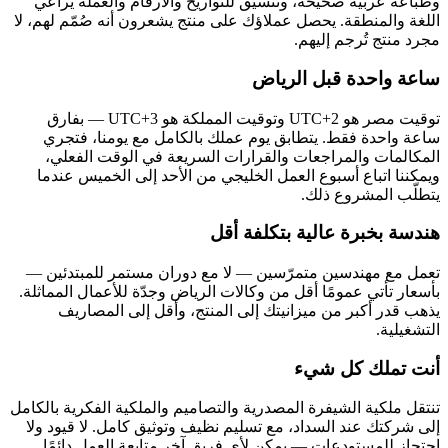
وطباعة عربية صحيحة، وتنسيق للتواريخ والأرقام والعملة يراعي
اللغة والمنطقة. يحصل عملاؤك على منتج يشعرون أنه صُمّم لهم، لا
مجرد منتج تُرجم إليهم.
ساعة واحدة قبل الرياض
توقيت مصر هو UTC+2 وتوقيت المملكة هو UTC+3 — بفارق
ساعة واحدة فقط. يتطابق يوم عملك بالكامل مع يومنا، فتجري
المكالمات والمراجعات والقرارات السريعة في الوقت الفعلي،
ويمكننا اتباع أسبوع العمل الخليجي من الأحد إلى الخميس عندما
يتطلّب المشروع ذلك.
هندسة بخبرة عالية بتكلفة أقل
تعمل مع مهندسين متمرّسين — لا مع دوران مستمر للمبتدئين —
بأسعار تأتي عمومًا أقل من وكالات الرياض وجدّة للأعمال المماثلة.
يذهب قدر أكبر من ميزانيتك إلى المنتج، وأقل إلى المصاريف
التشغيلية.
أنت تملك كل شيء
تنتقل ملكية الشيفرة المصدرية والتصاميم والملكية الفكرية بالكامل
إلى شركتك عند السداد، مع تسليم نظيف وتوثيق كامل. لا قيود ولا
احتجاز للمستودعات — يمكن لأي فريق آخر متابعة العمل دائمًا.