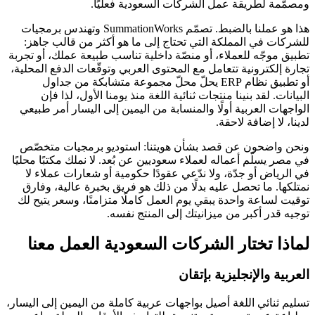
ومصمّمة لطريقة عمل الشركات السعودية فعليًا.
هذا هو عملنا بالضبط. تصمّم SummationWorks وتهندس برمجيات
للشركات في المملكة التي تحتاج إلى ما هو أكثر من قالب جاهز:
تطبيق موجّه للعملاء، أو منصّة داخلية تناسب طبيعة عملك، أو تجربة
تجارة إلكترونية تتعامل مع المحتوى العربي وتوقّعات الدفع المحلية،
أو تطبيق نظام ERP يحلّ محلّ مجموعة متشابكة من جداول
البيانات. لقد بنينا منتجات ثنائية اللغة منذ يومنا الأول، لذا فإن
الواجهات العربية أولًا والمنسابة من اليمين إلى اليسار أمر طبيعي
لدينا، لا إضافة لاحقة.
ونحن واضحون عن قصد بشأن هويتنا: استوديو برمجيات متخصّص
في مصر يسلّم أعماله لعملاء سعوديين عن بُعد. لا نملك مكتبًا محليًا
في الرياض أو جدّة، ولا ندّعي عقودًا حكومية أو شعارات عملاء لا
نمتلكها. ما تحصل عليه بدلًا من ذلك هو فريق بخبرة عالية، وفارق
توقيت لساعة واحدة يبقي يوم العمل كاملًا متزامنًا، وسعر يتيح لك
توجيه قدر أكبر من ميزانيتك إلى المنتج نفسه.
لماذا تختار الشركات السعودية العمل معنا
العربية والإنجليزية بإتقان
تسليم ثنائي اللغة أصيل بواجهات عربية كاملة من اليمين إلى اليسار،