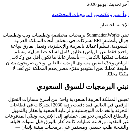
آخر تحديث:
يونيو 2026
ابدأ مشروعك
تطوير البرمجيات المخصّصة
الإجابة باختصار
تبني SummationWorks برمجيات مخصّصة وتطبيقات ويب وتطبيقات
جوال وأنظمة ERP لشركات في مختلف أنحاء المملكة العربية
السعودية. نسلّم أعمالنا بالعربية والإنجليزية، ونعمل بفارق ساعة
واحدة فقط عن الرياض (تطابق كامل لساعات العمل)، ونسلّم
منتجات تملكها بالكامل — بأسعار غالبًا ما تكون أقل من وكالات
الرياض وجدّة لنفس مستوى الهندسة العالي. ونحن صريحون بشأن
طبيعة عملنا: نحن استوديو مقرّه مصر يخدم المملكة عن بُعد، لا
مكتبًا محليًا.
نبني البرمجيات للسوق السعودي
تعيش المملكة العربية السعودية واحدًا من أسرع مسارات التحوّل
الرقمي في العالم. فقد دفعت رؤية 2030 الشركات في قطاعات
التجزئة والخدمات اللوجستية والرعاية الصحية والعقار والتمويل
والقطاع الحكومي نحو نقل عملياتها إلى الإنترنت، وتبنّي المدفوعات
غير النقدية، ورقمنة عمليات كانت تُدار بالورق قبل سنوات قليلة.
والنتيجة طلب حقيقي ومستمر على برمجيات مبنية بإتقان —