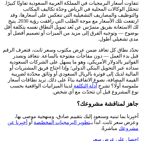
تتفاوت أسعار البرمجيات في المملكة العربية السعودية تفاوتًا كبيرًا.
تتحمّل الوكالات المحلية في الرياض وجدّة تكاليف المكاتب
والتوظيف والمصاريف التشغيلية التي تنعكس على أسعارها، وقد
ارتفعت تلك الأسعار مع موجة الطلب التي رافقت رؤية 2030. يتيح
لك الاستعانة بفريق متمرّس عن بُعد تمويل النطاق نفسه بتكلفة أقل
بوضوح — وتوجيه الفرق إلى مزيد من الميزات أو تصميم أفضل أو
مدى تشغيلي أطول.
نحدّد نطاق كل تعاقد ضمن عرض مكتوب وسعر ثابت، فتعرف الرقم
قبل بدء العمل — دون مفاجآت مفتوحة بالساعة. نتعاقد ونصدر
الفواتير بالدولار الأمريكي، وهو ما يسهل على الشركات السعودية
سداده عبر التحويل البنكي الدولي؛ وإذا احتاج فريق المشتريات أو
المالية لديك إلى فوترة بالريال السعودي أو وثائق محدّدة لضريبة
القيمة المضافة، نصوغ الاتفاقية بناءً على ذلك. تريد نطاقات أسعار
ملموسة أولًا؟ تشرح
أدلّة التكلفة
لدينا الميزانيات الواقعية بحسب
نوع المشروع قبل أن تتحدّث مع أي شخص.
جاهز لمناقشة مشروعك؟
أخبِرنا بما تبنيه وسنعود إليك بتقييم صادق، ومنهجية موصى بها،
وعرض سعر ثابت. ابدأ بـ
تطوير البرمجيات المخصّصة
أو
أخبِرنا عن
مشروعك
مباشرةً.
احصل على عرض سعر