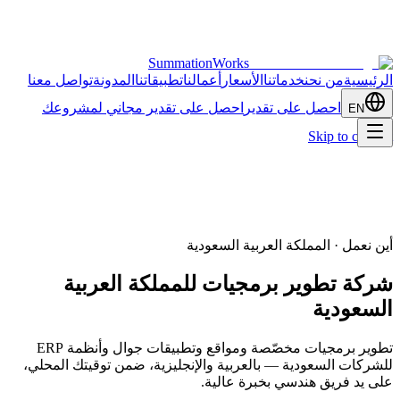
SummationWorks
الرئيسية
من نحن
خدماتنا
الأسعار
أعمالنا
تطبيقاتنا
المدونة
تواصل معنا
احصل على تقدير
احصل على تقدير مجاني لمشروعك
EN
Skip to content
أين نعمل · المملكة العربية السعودية
شركة تطوير برمجيات للمملكة العربية
السعودية
تطوير برمجيات مخصّصة ومواقع وتطبيقات جوال وأنظمة ERP
للشركات السعودية — بالعربية والإنجليزية، ضمن توقيتك المحلي،
على يد فريق هندسي بخبرة عالية.