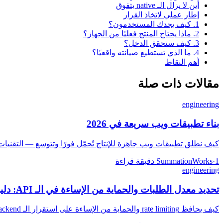
أين لا يزال الـ native يتفوق
إطار عملي لاتخاذ القرار
1. كيف يجدك المستخدمون؟
2. ماذا يحتاج المنتج فعليًا من الجهاز؟
3. كيف ستحقق الدخل؟
4. ما الذي تستطيع صيانته واقعيًا؟
أهم النقاط
مقالات ذات صلة
engineering
بناء تطبيقات ويب سريعة في 2026
كيف نطلق تطبيقات ويب جاهزة للإنتاج تُحمّل فورًا وتتوسع — التقنيا
1 دقيقة قراءة
·
SummationWorks
engineering
تحديد معدل الطلبات والحماية من الإساءة في الـ API: دليل عملي
كيف يحافظ rate limiting والحماية من الإساءة على استقرار الـ backend: استراتيجيات throttling ودفاعات متعددة الطبقات وحدود لا تعاقب المستخدمين الحقيقيين.