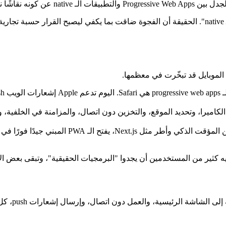
ته الحقيقية بالأموال.
في عام 2026، الإجابة الصادقة ليست "انتصرت الـ PWA" ولا "مات الـ native". الحقيقة أن الفجوة ضاقت ب
الموبايل قد تبخّرت في معظمها.
اميرا، وتحديد الموقع، والتخزين دون اتصال، والمزامنة في الخلفية، وا
مع service workers والتخزين المؤقت ال