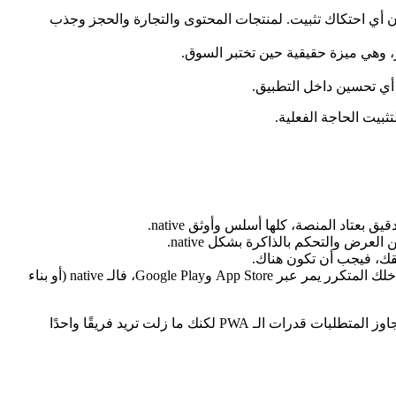
م خلال ثوانٍ دون أي احتكاك تثبيت. لمنتجات المحتوى والتجارة والحجز وجذب
، وهي ميزة حقيقية حين تختبر السوق.
 أي تحسين داخل التطبيق.
بيت الحاجة الفعلية.
رض والتحكم بالذاكرة بشكل native.
يقك، فيجب أن تكون هناك.
الاشتراكات والمشتريات داخل التطبيق المُدارة بأدوات مثل RevenueCat تعيش في عالم الـ native. إذا كان دخلك المتكرر يمر عبر App Store وGoogle Play، فالـ native (أو بناء
ويستحق Flutter ذكرًا خاصًا. فهو يمنحك أداءً قريبًا من الـ native ووصولًا إلى واجهات الجهاز من قاعدة كود واحدة على iOS وAndroid. وحين تتجاوز المتطلبات قدرات الـ PWA لكنك ما زلت تريد فريقًا واحدًا