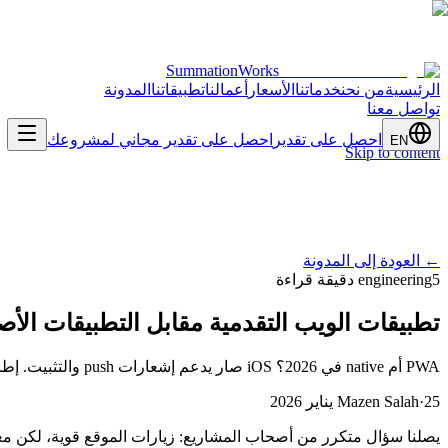
SummationWorks
الرئيسية
من نحن
خدماتنا
الأسعار
أعمالنا
تطبيقاتنا
المدونة
تواصل معنا
احصل على تقدير
احصل على تقدير مجاني لمشروعك
EN
Skip to content
←
العودة إلى المدونة
5 دقيقة قراءة
engineering
تطبيقات الويب التقدمية مقابل التطبيقات الأصلية:
PWA أم native في 2026؟ iOS صار يدعم إشعارات push والتثبيت. إطار عملي لاختيار المسار الأنسب لمنتجك وميزانيتك.
25 يناير 2026
·
Mazen Salah
يصلنا سؤال متكرر من أصحاب المشاريع: زيارات الموقع قوية، لكن م