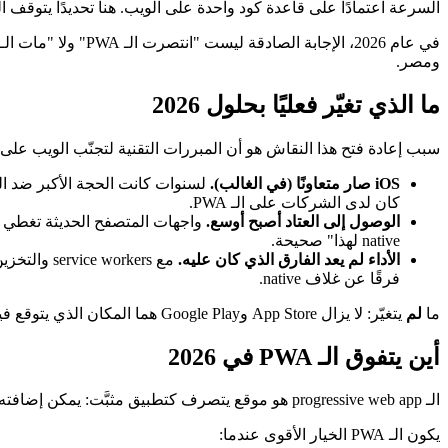
السرعة اعتمادًا على قاعدة كود واحدة على الويب. هنا تحديدًا يتوقف الجدل بين Progressive Web Apps والتطبيقات الـ native عن كونه نقاشًا نظريًا ويبدأ في كلف
ومصر.
ما الذي تغيّر فعليًا بحلول 2026
سبب إعادة فتح هذا النقاش هو أن المبررات التقنية لتجنّب الويب على 
iOS صار متعاونًا (في الغالب).
كان لدى الشركات على الـ PWA.
الوصول إلى العتاد أصبح أوسع.
واجهات المتصفح الحديثة تغطي الك
native لهذا" صحيحة.
الأداء لم يعد الفارق الذي كان عليه.
فرقًا عن غلاف native.
ما
لم
يتغيّر: لا يزال App Store وGoogle Play هما المكان الذي يتوقع فيه كثير من المستخدمين أن يجدوا "البرمجيات الحقيقية"، وتبقى بعض الإمكانات حكرًا على الـ native.
أين يتفوق الـ PWA في 2026
الـ progressive web app هو موقع يتصرف كتطبيق مثبَّت: يمكن إضافته إلى الشاشة الرئيسية، والعمل دون اتصال، وإرسال إشعارات push، كل ذلك من رابط واحد وقاعدة كود واحدة.
يكون الـ PWA الخيار الأقوى عندما: