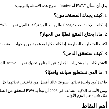
بدل أن تسأل "PWA أم native"، اطرح هذه الأسئلة بالترتيب:
1. كيف يجدك المستخدمون؟
إذا كانت الإجابة بحث Google والروابط المشتركة، فالميل نحو الـ PWA. إذا كانت App Store وPlay Store، فالميل نحو الـ native.
2. ماذا يحتاج المنتج فعليًا من الجهاز؟
اكتب المتطلبات الصارمة. إذا كانت كلها مدعومة من واجهات المتصفح الحديثة، فالـ PWA يغطيها غالبًا. وإذا اصطدمت بإمكانية حصرية على الـ native وأسا
3. كيف ستحقق الدخل؟
الاشتراكات والمشتريات المُدارة عبر المتاجر تجذبك نحو الـ native. الدفع عبر الويب والإعلانات وجذب العملاء تعمل بكفاءة على الـ PWA.
4. ما الذي تستطيع صيانته واقعيًا؟
قاعدة كود واحدة تحدّثها أسبوعيًا غالبًا أفضل من قاعدتين تحدّثهما كل 
ومن الأنماط الذكية الشائعة في 2026 أن
تبدأ بـ PWA للتحقق من الطلب والتقاط زيارات البحث، ثم تضيف تطبيق native أو Flutter بعد إثبات النموذج وظهور حاجة حصرية على الـ native.
بكل شيء في اليوم الأول.
أهم النقاط