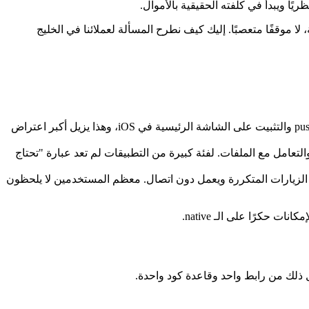
ما يكفي ليصبح القرار حسبة تجارية، لا موقفًا متعصبًا. إليك كيف نطرح المسألة لعملائنا في الخليج
لسنوات كانت الحجة الأكبر ضد الـ progressive web apps هي Safari. اليوم تدعم Apple إشعارات الويب push والتثبيت على الشاشة الرئيسية في iOS، وهذا يزيل أكبر اعتراض
لتعامل مع الملفات. لفئة كبيرة من التطبيقات لم تعد عبارة "تحتاج
ذكي وأطر مثل Next.js، يفتح الـ PWA المبني جيدًا فورًا في الزيارات المتكررة ويعمل دون اتصال. معظم المستخدمين لا يلحظون