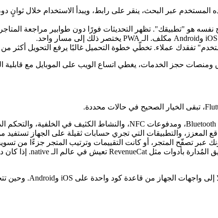
PW قابل للفهرسة من Google. يجده المستخدم عبر البحث، ينقر على رابط، ويبدأ الاستخدا
نفسه هو "تطبيقك". تظهر التحديثات فورًا دون طوابير مراجعة المتاجر
خدم" تفقدك عملاء. تخطّي خطوة التحميل غالبًا يرفع التحويل أكثر من
 ومنصات حجز الخدمات، يغطي اتساع الويب على الموبايل مع قابلية التث
n.
ع المعزز، والتطبيقات التي تجري حسابات ثقيلة على الجهاز تستفيد من الع
 عبر تصفّح المتجر، أو كانت التقييمات وترتيب المتجر جزءًا من تسو