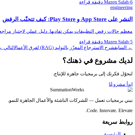
6 دقيقة قراءة
·
Mazen Salah
engineering
النشر على App Store و Play Store: كيف تتجنّب الرفض
معظم حالات رفض التطبيقات يمكن تفاديها. دليل عملي لاجتياز مراجعة App Store و Play Store من أول محاولة، من الخصوصية إلى المدفو
5 دقيقة قراءة
·
Mazen Salah
←
السابق
شرح الاسترجاع المعزّز بالتوليد (RAG) لفرق الأعمال
التالي
→
لديك مشروع في ذهنك؟
لنحوّل فكرتك إلى برمجيات جاهزة للإنتاج.
ابدأ مشروعًا
SummationWorks
نبني برمجيات تعمل — للشركات الناشئة والأعمال الجاهزة للنمو.
Code. Innovate. Elevate.
روابط سريعة
الرئيسية