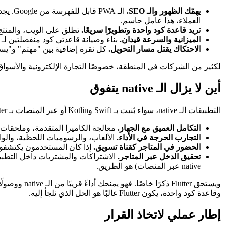
يهمّك الظهور والـ SEO.
الـ A
العملاء، هذا عامل حاسم.
تريد قاعدة كود واحدة وتطويرًا سريعًا.
تطلق على الويب، والمنتج 
الميزانية والسرعة قيدان.
بناء وصيانة قاعدتي كود منفصلتين لـ iOS وAndroid مكلف. الـ PWA يختصر ذلك إلى مسار واحد.
الاحتكاك يقتل مسار التحويل.
كل نقرة إضافية بين "مهتم" و"يست
لكثير من الشركات في المنطقة، خصوصًا التجارة الإلكترونية والأسواق
أين لا يزال الـ native يتفوق
التطبيقات الـ native، سواء بُنيت بـ Swift وKotlin أو عبر المنصات بـ Flutter، تبقى الخيار الصحيح في حالات محددة.
التكامل العميق مع الجهاز.
معالجة الكاميرا المتقدمة، وملحقات Bluetooth، ومدفوعات NFC، والنشاط الكثيف في الخلفية، والتحكم الدقيق بعتاد المنصة، كلها أسلس وأوثق ative
التجارب الحرجة في الأداء.
الألعاب، والرسوميات اللحظية، والواق
الحضور في المتاجر كقناة تسويق.
إذا كان المستخدمون يكتشفونك
تحقيق الدخل عبر المتاجر.
native عبر المنصات) هو الطريق.
وقاعدة كود واحدة، يكون Flutter غالبًا هو الحل الذي نلجأ إليه.
إطار عملي لاتخاذ القرار