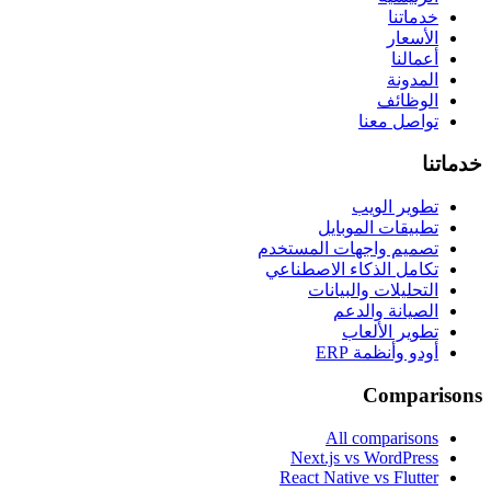
خدماتنا
الأسعار
أعمالنا
المدونة
الوظائف
تواصل معنا
خدماتنا
تطوير الويب
تطبيقات الموبايل
تصميم واجهات المستخدم
تكامل الذكاء الاصطناعي
التحليلات والبيانات
الصيانة والدعم
تطوير الألعاب
أودو وأنظمة ERP
Comparisons
All comparisons
Next.js vs WordPress
React Native vs Flutter