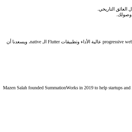
الإجابة الصحيحة تعتمد كليًا على مستخدميك ومسار تحويلك وخارطة طريقك، لا على ما هو رائج. في SummationWorks نبني الاثنين معًا: progressive web apps عالية الأداء وتطبيقات Flutter الـ native، ويسعدنا أن
Mazen Salah founded SummationWorks in 2019 to help startups and gr