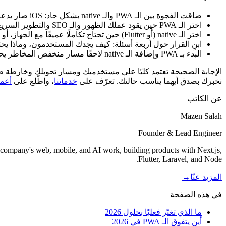
ضاقت الفجوة بين الـ PWA والـ native بشكل حاد: iOS صار يدعم إشعارات الويب push والـ progressive web apps القابلة للتثبيت، ما أزال العائق التاريخي.
اختر الـ PWA حين يقود عملك الظهور والـ SEO والتطوير السريع وقلة الاحتكاك وقاعدة الكود الواحدة؛ فالويب على الموبايل هو محرّك وصولك.
اختر الـ native (أو Flutter) حين تحتاج تكاملًا عميقًا مع الجهاز، أو أداءً ثقيلًا، أو اكتشافًا عبر المتاجر، أو اشتراكات مُدارة عبر المتاجر.
ابنِ القرار حول أربعة أسئلة: كيف يجدك المستخدمون، وماذا يحت
البدء بـ PWA وإضافة الـ native لاحقًا مسار منخفض المخاطر يحمي ميزانيتك بينما تتحقق من السوق.
نخبرك بصدق أيهما يناسب حالتك. تعرّف على
خدماتنا
، واطّلع على
أعما
عن الكاتب
Mazen Salah
Founder & Lead Engineer
 company's web, mobile, and AI work, building products with Next.js,
Flutter, Laravel, and Node.
المزيد عنّا
→
في هذه الصفحة
ما الذي تغيّر فعليًا بحلول 2026
أين يتفوق الـ PWA في 2026