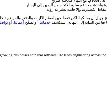
 واحدة، مع دعم سليم للاتجاه من اليمين إلى اليسار.
اط المُصدَرة، وإلا فأنت تطير بلا رؤية.
نتج جوال أن يمتلكها، لكن فقط حين تُصمَّم الآليات والدفتر والموضع دا
خدماتنا
، أو تصفّح
أعمالنا
، أو
تواصل
owing businesses ship real software. He leads engineering across the