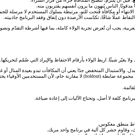
، قبل أن يلتزم، لتصبح المكافأة جزءًا من قرار الشراء.
ًا مدفونًا. الناس يُنهون ما يرون أنفسهم يقتربون منه.
لانتهاء أو مكافأة فُتحت للتو، مرتبطة بسلوك المستخدم لا مرسلة للجمي
نقاط عملًا شاقًا، تكدّست الأرصدة دون إنفاق وفقد البرنامج جاذبيته.
خدمين الناطقين بالعربية، يجب أن تُعرض تجربة الولاء كاملة، بما فيها أشرطة ا
يغيّر شيئًا. اربط الولاء بأرقام الاحتفاظ والإيراد التي صُمّم لتحريكها.
. والاستبدال المنخفض جدًا يعني أن المكافآت تبدو بعيدة المنال أو غ
 المستخدمين الأوفياء يختارون الانضمام للبرامج بأنفسهم.
قائمة.
امج كلفة لا أصل، وتحتاج الآليات إلى إعادة صياغة.
النقاط منطق معكوس.
، وقاوم حشر كل آلية في برنامج واحد مربك.