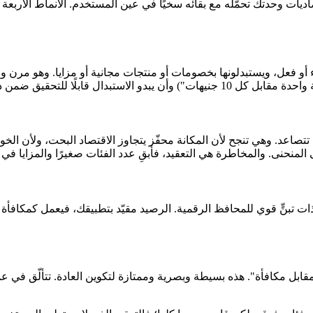
اديات وحدتك تحمّله مع بقائه سخيًا في عين المستخدم. الأنماط الأربع
و فعل، ويستبدلونها بخصومات أو منتجات مجانية أو مزايا. وهو مرن وم
دام طبيعية، لا بعد عام من الادّخار.
 تتصاعد. وهي تنجح لأن المكانة محفّز يتجاوز الاقتصاد البحت، ولأن ال
المنحنى. والمخاطرة هي التعقيد، فأبقِ عدد الفئات صغيرًا والمزايا في 
ل التطبيق فعّال في أسواق ذات تبنٍّ قوي للمحافظ الرقمية. الرصيد مقيّد بتطبيقك، في
ابل مكافأة". هذه بسيطة وبصرية وممتازة لتكوين العادة. تتألّق في عمل