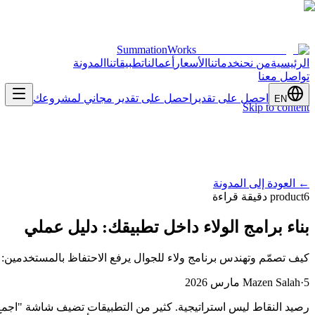
SummationWorks
الرئيسية
من نحن
خدماتنا
الأسعار
أعمالنا
تطبيقاتنا
المدونة
تواصل معنا
احصل على تقدير
احصل على تقدير مجاني لمشروعك
EN
Skip to content
←
العودة إلى المدونة
6 دقيقة قراءة
product
بناء برامج الولاء داخل تطبيقك: دليل عملي
كيف تصمّم وتهندس برنامج ولاء للجوال يرفع الاحتفاظ بالمستخدمين: اخت
5 مارس 2026
·
Mazen Salah
رصيد النقاط ليس استراتيجية. كثير من التطبيقات تضيف شاشة "اجمع نقا