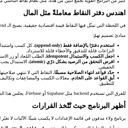
كثير من البرامج القوية تجمع اثنين من هذه، مثل نظام نقاط أساسي مع ف
اهندس دفتر النقاط معاملةً مثل المال
في اللحظة التي تمثّل فيها النقاط قيمة اقتصادية حقيقية، يصبح الـ backend الخاص بالولاء نظامًا ماليًا، ويجب أن يُبنى كذلك. لقد رأينا برامج تتسرّب منها الأموال بهدوء لأن منطق النقاط عُومل كفكرة لاحقة.
مبادئ تصميم تهمّ:
استخدم دفترًا بالإضافة فقط (append-only).
كل كسب واستبدال وا
النزاعات قابلة للتدقيق والأخطاء قابلة للاسترداد.
اجعل الكسب والاستبدال idempotent.
الطلب المُعاد أو زر الاست
افرض التحقق من الرصيد بشكل ذرّي (atomic).
الاستبدال يجب أ
الحقيقي.
حدّد قواعد انتهاء الصلاحية مسبقًا.
النقاط التي لا تنتهي صلاحيتها
أبقِ القواعد على الخادم.
للتطبيق.
للفرق التي تستخدم backend مثل Supabase أو Firebase، يجلس هذا الدفتر طبيعيًا بجانب بياناتك القائمة، لكن قواعد السلامة أعلاه غير قابلة للتفاوض أيًا كانت التقنية.
أظهر البرنامج حيث تُتّخذ القرارات
برنامج ولاء مدفون في قائمة الإعدادات لا يكسب شيئًا. الآليات لا تغيّ