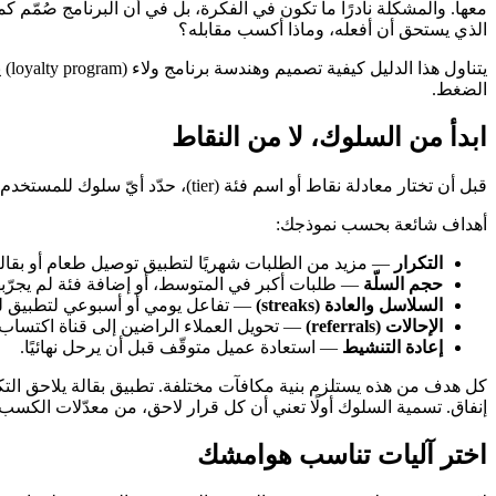
معها. والمشكلة نادرًا ما تكون في الفكرة، بل في أن البرنامج صُمّم ك
الذي يستحق أن أفعله، وماذا أكسب مقابله؟
يتن
الضغط.
ابدأ من السلوك، لا من النقاط
قبل أن تختار معادلة نقاط أو اسم فئة (tier)، حدّد أيّ سلوك للمستخدم تحاول تكراره. الولاء أداة لزيادة تكرار أو قيمة الأفعال التي تهمّ عملك أصلًا. وإن لم تستطع تسمية الفعل، فسيكافئ البرنامج الضجيج.
أهداف شائعة بحسب نموذجك:
التكرار
— مزيد من الطلبات شهريًا لتطبيق توصيل طعام أو بقالة
حجم السلّة
— طلبات أكبر في المتوسط، أو إضافة فئة لم يجرّب
السلاسل والعادة (streaks)
— تفاعل يومي أو أسبوعي لتطبيق ليا
الإحالات (referrals)
— تحويل العملاء الراضين إلى قناة اكتساب
إعادة التنشيط
— استعادة عميل متوقّف قبل أن يرحل نهائيًا.
كل هدف من هذه يستلزم بنية مكافآت مختلفة. تطبيق بقالة يلاحق التكرا
إنفاق. تسمية السلوك أولًا تعني أن كل قرار لاحق، من معدّلات الكسب إ
اختر آليات تناسب هوامشك