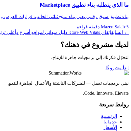
ما الذي يتطلبه بناء تطبيق Marketplace
بناء تطبيق سوق رقمي يعني بناء منتج ثنائي الجانب: قرارات العرض وال
5 دقيقة قراءة
·
Mazen Salah
←
السابق
إتقان Core Web Vitals: دليل ميداني لمواقع أسرع وأعلى ترتيبًا
لديك مشروع في ذهنك؟
لنحوّل فكرتك إلى برمجيات جاهزة للإنتاج.
ابدأ مشروعًا
SummationWorks
نبني برمجيات تعمل — للشركات الناشئة والأعمال الجاهزة للنمو.
Code. Innovate. Elevate.
روابط سريعة
الرئيسية
خدماتنا
الأسعار