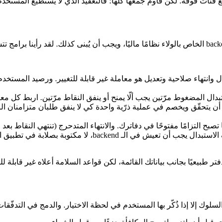
ئات فوقه. لكن قاوم جمعها كلها؛ فالتعقيد الذي لا يستطيع المستخدم استي
نتهاء صلاحية وتعديل هو معاملة غير قابلة للتغيير. ورصيد المستخدم ه
بدال المضغوط مرّتين يجب ألّا يمنح أو ينفق النقاط مرّتين. اربط كل معا
ن يتحقّق ويخصم في عملية ذرّية واحدة كي لا ينفق طلبان متزامنان ال
 تصبح التزامًا مفتوحًا في دفاترك. والانتهاء المتدحرج (تنتهي النقاط بع
معدّلات الكسب والمضاعِفات وتكاليف الاستبدال يجب أن
ر السلوك إلا إذا ذُكّر بها المستخدم في لحظة الاختيار. والدمج في الت