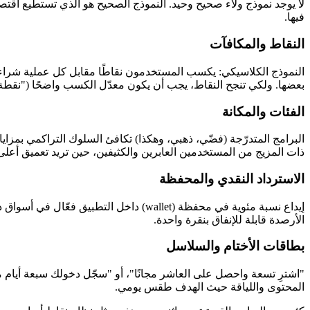
لا يوجد نموذج ولاء صحيح وحيد. النموذج الصحيح هو الذي تستطيع اقتص
فيها.
النقاط والمكافآت
النموذج الكلاسيكي: يكسب المستخدمون نقاطًا مقابل كل عملية شراء أ
بعضها. ولكي تنجح النقاط، يجب أن يكون معدّل الكسب واضحًا ("نقطة واحدة مقابل كل 10 جنيهات") وأن يبدو الاستبدال قابلًا للتحقيق ضمن دورة استخ
الفئات والمكانة
البرامج المتدرّجة (فضّي، ذهبي، وهكذا) تكافئ السلوك التراكمي بمزايا
ذات المزيج من المستخدمين العابرين والكثيفين، حين تريد تعميق أعلى 
الاسترداد النقدي والمحفظة
إيداع نسبة مئوية في محفظة (wallet) داخ
الأرصدة قابلة للإنفاق بنقرة واحدة.
بطاقات الأختام والسلاسل
"اشترِ تسعة واحصل على العاشر مجانًا"، أو "سجّل دخولك سبعة أيام مق
المحتوى واللياقة حيث الهدف طقس يومي.