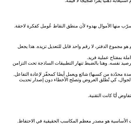
عابه ذهنيًا يُقرأ ضجيجًا لا قيمة.
و مجموع الدفتر، لا رقم واحد قابل للتعديل تزيده. هذا يجعل
ملة بمفتاح عملية فريد.
رصيد نفسه. وهنا بالضبط تنهار التطبيقات الساذجة تحت التزامن
د مدة محدّدة من كسبها) شائع ويعمل أيضًا كمحفّز لإعادة التفاعل.
 تعيش في الـ backend، لا مكتوبة بصلابة في تطبيق الجوال، كي تُطلق العروض وتصلح الأخطاء دون إصدار تحديث
دفّقات الأساسية هو مصدر معظم المكاسب الحقيقية في الاحتفاظ.