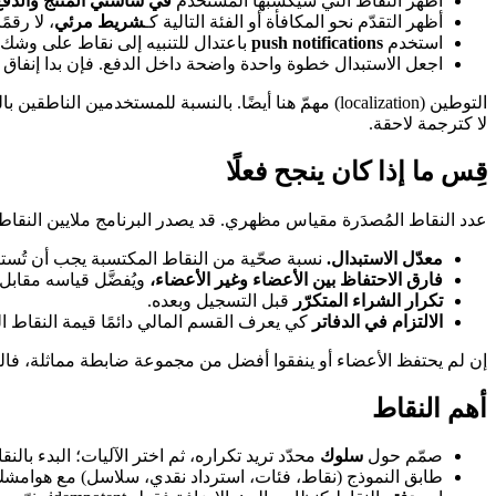
أظهر النقاط التي سيكسبها المستخدم
في شاشتي المنتج والدفع
أظهر التقدّم نحو المكافأة أو الفئة التالية كـ
شريط مرئي
، لا رقم
استخدم
push notifications
باعتدال للتنبيه إلى نقاط على وشك ا
اجعل الاستبدال خطوة واحدة واضحة داخل الدفع. فإن بدا إنفاق ال
التوطين (localization) مهمّ هنا أيضًا. بالنسبة للمست
لا كترجمة لاحقة.
قِس ما إذا كان ينجح فعلًا
عدد النقاط المُصدَرة مقياس مظهري. قد يصدر البرنامج ملايين النقاط ولا 
معدّل الاستبدال.
نسبة صحّية من النقاط المكتسبة يجب أن تُستبدل
فارق الاحتفاظ بين الأعضاء وغير الأعضاء،
ويُفضَّل قياسه مقابل مجموعة ضابطة (holdout) لا مقارنة خام، لأن
تكرار الشراء المتكرّر
قبل التسجيل وبعده.
الالتزام في الدفاتر
كي يعرف القسم المالي دائمًا قيمة النقاط ال
إن لم يحتفظ الأعضاء أو ينفقوا أفضل من مجموعة ضابطة مماثلة، فالبرن
أهم النقاط
صمّم حول
سلوك
محدّد تريد تكراره، ثم اختر الآليات؛ البدء ب
طابق النموذج (نقاط، فئات، استرداد نقدي، سلاسل) مع هوامشك