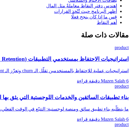
بطاقات الأختام والسلاسل
اهندس دفتر النقاط معاملةً مثل المال
أظهر البرنامج حيث تُتّخذ القرارات
قِس ما إذا كان ينجح فعلًا
أهم النقاط
مقالات ذات صلة
product
استراتيجيات الاحتفاظ بمستخدمي التطبيقات (App Retention) التي تنجح فعلاً
استراتيجيات عملية للاحتفاظ بالمستخدمين تقلّل الـ churn وتعزّز الـ engagement، من كسب الأسبوع الأول إلى جعل المنتج نفسه سبب البقاء.
6 دقيقة قراءة
·
Mazen Salah
product
بناء تطبيقات السائقين والخدمات اللوجستية التي يثق بها 
ما يتطلّبه بناء تطبيق سائق ومنصة لوجستية: التتبّع في الوقت الفعلي، 
6 دقيقة قراءة
·
Mazen Salah
product