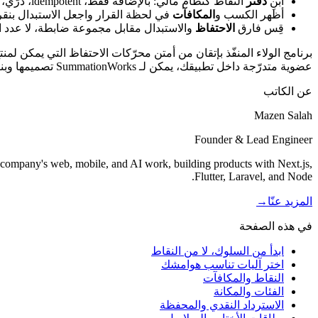
ابنِ
دفتر
النقاط كنظام مالي: بالإضافة فقط، idempotent، ذرّي، على الخادم، مع انتهاء صلاحية صريح.
أظهر الكسب و
المكافآت
في لحظة القرار واجعل الاستبدال بنقرة
قِس فارق
الاحتفاظ
والاستبدال مقابل مجموعة ضابطة، لا عدد النق
برنامج الولاء المنفّذ بإتقان من أمتن محرّكات الاحتفاظ التي يمكن لم
عضوية متدرّجة داخل تطبيقك، يمكن لـ SummationWorks تصميمها وبناءها من البداية إلى النهاية. استكشف
عن الكاتب
Mazen Salah
Founder & Lead Engineer
 company's web, mobile, and AI work, building products with Next.js,
Flutter, Laravel, and Node.
المزيد عنّا
→
في هذه الصفحة
ابدأ من السلوك، لا من النقاط
اختر آليات تناسب هوامشك
النقاط والمكافآت
الفئات والمكانة
الاسترداد النقدي والمحفظة