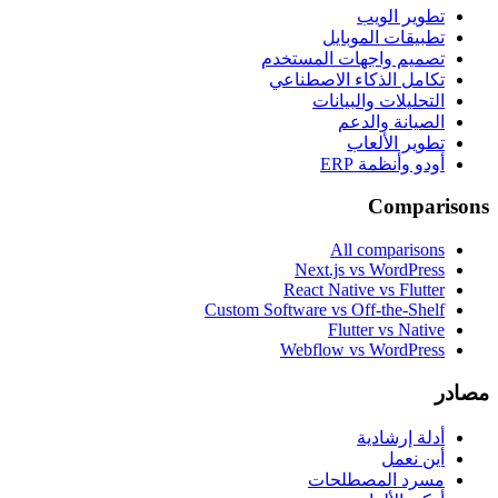
تطوير الويب
تطبيقات الموبايل
تصميم واجهات المستخدم
تكامل الذكاء الاصطناعي
التحليلات والبيانات
الصيانة والدعم
تطوير الألعاب
أودو وأنظمة ERP
Comparisons
All comparisons
Next.js vs WordPress
React Native vs Flutter
Custom Software vs Off-the-Shelf
Flutter vs Native
Webflow vs WordPress
مصادر
أدلة إرشادية
أين نعمل
مسرد المصطلحات