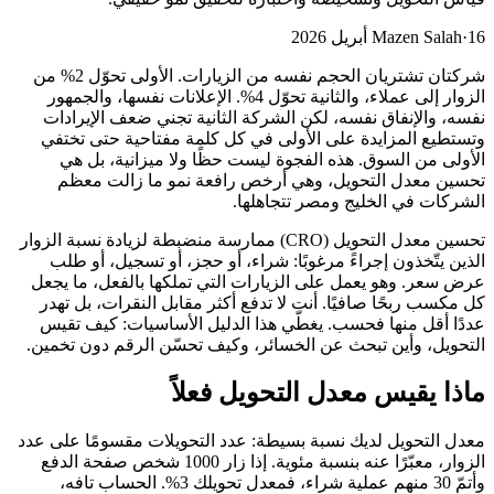
16 أبريل 2026
·
Mazen Salah
شركتان تشتريان الحجم نفسه من الزيارات. الأولى تحوّل 2% من
الزوار إلى عملاء، والثانية تحوّل 4%. الإعلانات نفسها، والجمهور
نفسه، والإنفاق نفسه، لكن الشركة الثانية تجني ضعف الإيرادات
وتستطيع المزايدة على الأولى في كل كلمة مفتاحية حتى تختفي
الأولى من السوق. هذه الفجوة ليست حظًا ولا ميزانية، بل هي
تحسين معدل التحويل، وهي أرخص رافعة نمو ما زالت معظم
الشركات في الخليج ومصر تتجاهلها.
تحسين معدل التحويل (CRO) ممارسة منضبطة لزيادة نسبة الزوار
الذين يتّخذون إجراءً مرغوبًا: شراء، أو حجز، أو تسجيل، أو طلب
عرض سعر. وهو يعمل على الزيارات التي تملكها بالفعل، ما يجعل
كل مكسب ربحًا صافيًا. أنت لا تدفع أكثر مقابل النقرات، بل تهدر
عددًا أقل منها فحسب. يغطّي هذا الدليل الأساسيات: كيف تقيس
التحويل، وأين تبحث عن الخسائر، وكيف تحسّن الرقم دون تخمين.
ماذا يقيس معدل التحويل فعلاً
معدل التحويل لديك نسبة بسيطة: عدد التحويلات مقسومًا على عدد
الزوار، معبّرًا عنه بنسبة مئوية. إذا زار 1000 شخص صفحة الدفع
وأتمّ 30 منهم عملية شراء، فمعدل تحويلك 3%. الحساب تافه،