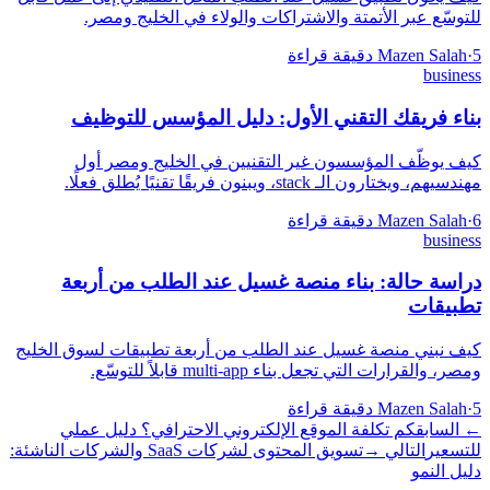
للتوسّع عبر الأتمتة والاشتراكات والولاء في الخليج ومصر.
5 دقيقة قراءة
·
Mazen Salah
business
بناء فريقك التقني الأول: دليل المؤسس للتوظيف
كيف يوظّف المؤسسون غير التقنيين في الخليج ومصر أول
مهندسيهم، ويختارون الـ stack، ويبنون فريقًا تقنيًا يُطلق فعلًا.
6 دقيقة قراءة
·
Mazen Salah
business
دراسة حالة: بناء منصة غسيل عند الطلب من أربعة
تطبيقات
كيف نبني منصة غسيل عند الطلب من أربعة تطبيقات لسوق الخليج
ومصر، والقرارات التي تجعل بناء multi-app قابلاً للتوسّع.
5 دقيقة قراءة
·
Mazen Salah
←
السابق
كم تكلفة الموقع الإلكتروني الاحترافي؟ دليل عملي
للتسعير
التالي
→
تسويق المحتوى لشركات SaaS والشركات الناشئة:
دليل النمو