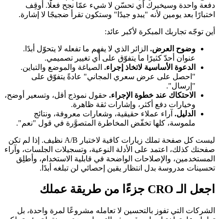
دفعة واحدة وسيخبرك أي تحسّن لا شيء عمّا نجح فعلًا. أوقِف
اختبارًا بعد يومين لأنه "يبدو جيدًا" وستكون تقرأ ضجيجًا لا إشارة.
أين توجّه تجاربك المبكرة لأكبر عائد:
وضوح العرض.
الزائر الذي لا يفهم ما تفعله لا يتحوّل أبدًا.
عنوان أحدّ كثيرًا ما يتفوّق على أي تغيير تصميمي.
الدعوة الأساسية لاتخاذ إجراء.
الصياغة والموضع والتباين.
"احصل على عرض سعري المجاني" عادةً يتفوّق على
"إرسال".
الاحتكاك عند خطوة الإجراء.
حقول نموذج أقل، وتسعير أوضح،
وخيارات دفع أكثر، وإشارات ثقة ظاهرة.
الدليل.
آراء عملاء حقيقية، وشعارات معروفة، ونتائج
ملموسة، كلها تخفّض المخاطرة المتصوَّرة في قول "نعم".
ليست كل صفحة تملك زيارات كافية لاختبار A/B نظيف. إذا لم تكن
صفحتك كذلك، اعتمد على الأدلة النوعية، وتسجيلات الجلسات، وآراء
المستخدمين، والإصلاحات الواضحة في قابلية الاستخدام، وأطلِق
تحسينات مدروسة بدل انتظار يقين إحصائي لن تبلغه أبدًا.
اجعل الـ CRO جزءًا من طريقة عملك
الشركات التي تفوز بالتحسين لا تعامله مشروعًا لمرة واحدة، بل