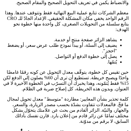
والانضباط يكمن في تعريف التحويل الصحيح والمقام الصحيح.
معظم الشركات تتابع عملية البيع النهائية فقط وتتوقف عندها. وهذا
الرقم الواحد يخفي مكان المشكلة الحقيقي. الإعداد الجادّ للـ CRO
يتابع سلسلة من التحويلات الصغرى، كل واحدة منها خطوة نحو
الهدف:
يشاهد الزائر صفحة منتج أو خدمة.
يضيف إلى السلة، أو يبدأ نموذج طلب عرض سعر، أو يضغط
"احجز".
يصل إلى خطوة الدفع أو التواصل.
يُتمّها.
حين تقيس كل خطوة، يتوقّف معدل التحويل عن كونه رقمًا غامضًا
واحدًا ويصبح خريطة. تستطيع أن ترى أن 60% يصلون إلى الدفع لكن
15% فقط يُتمّونه، وهذا يخبرك أن التسرّب في الخطوة الأخيرة لا في
العنوان. وبدون هذه الخريطة، كل إصلاح ضربة في الظلام.
كلمة تحذير بشأن المعايير: مطاردة "متوسط" معدل تحويل لمجال
ما فخّ. فالمعدلات تتفاوت بشدّة بحسب مصدر الزيارة، والسعر،
والجهاز، والنيّة. الزائر القادم من بحث عن علامتك يتحوّل بشكل
مختلف تمامًا عن زائر قادم من إعلان بارد. قارن نفسك بأدائك
السابق، لا برقم من مدوّنة.