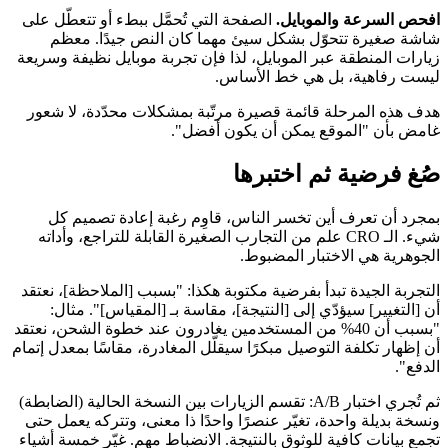
افحص السرعة والموبايل.
الصفحة التي تُحمَّل ببطء أو تتعطّل على
شاشة صغيرة تتحوّل بشكل سيئ مهما كان النص جيدًا. معظم
زيارات المنطقة عبر الموبايل، لذا فإن تجربة موبايل نظيفة وسريعة
ليست رفاهية، بل هي خط الأساس.
هدف هذه المرحلة قائمة قصيرة مرتّبة بمشكلات محدّدة، لا شعور
غامض بأن "الموقع يمكن أن يكون أفضل".
صُغ فرضية ثم اختبرها
بمجرد أن تعرف أين تخسر الناس، قاوِم رغبة إعادة تصميم كل
شيء. الـ CRO علم من التجارب الصغيرة القابلة للتراجع، وأداته
الجوهرية هي الاختبار المضبوط.
التجربة الجيدة تبدأ بفرضية مكتوبة هكذا: "بسبب [الملاحظة]، نعتقد
أن [التغيير] سيؤدّي إلى [النتيجة]، مقاسة بـ [المقياس]". مثال:
"بسبب أن 40% من المستخدمين يغادرون عند خطوة الشحن، نعتقد
أن إظهار تكلفة التوصيل مبكرًا سيقلّل المغادرة، مقاسًا بمعدل إتمام
الدفع".
ثم تُجري اختبار A/B: تقسم الزيارات بين النسخة الحالية (الضابطة)
ونسخة بديلة واحدة، تغيّر عنصرًا واحدًا ذا معنى، وتتركه يعمل حتى
تجمع بيانات كافية للوثوق بالنتيجة. الانضباط مهم. غيّر خمسة أشياء