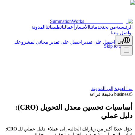
SummationWorks
الرئيسية
من نحن
خدماتنا
الأسعار
أعمالنا
تطبيقاتنا
المدونة
تواصل معنا
احصل على تقدير
احصل على تقدير مجاني لمشروعك
EN
Skip to content
←
العودة إلى المدونة
5 دقيقة قراءة
business
أساسيات تحسين معدل التحويل (CRO):
دليل عملي
حوّل عددًا أكبر من زياراتك الحالية إلى عملاء. دليل عملي للـ CRO:
قياس التحويل وتشخيصه واختباره لتحقيق نمو حقيقي.