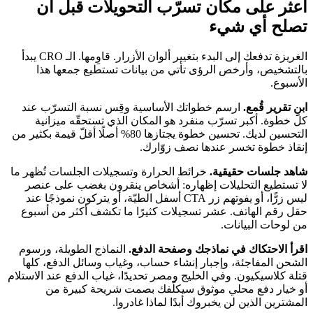
اعثر على مكان تسرّب التحويلات قبل أن
تصلح أي شيء
الغريزة تدفعك إلى البدء بتغيير ألوان الأزرار. قاوِمها. الـ CRO يبدأ
بالتشخيص، وأرخص الرؤى تأتي من بيانات تستطيع جمعها هذا
الأسبوع.
ابنِ تقرير قُمع.
ارسم خطواتك الأساسية وقِس نسبة التسرّب عند
كل خطوة. أكبر تسرّب منفرد هو المكان الذي تستحقّه ميزانية
التحسين لديك. تحسين خطوة يجتازها 80% أصلًا أقلّ قيمة بكثير من
إنقاذ خطوة تخسر عندها نصف زوّارك.
شاهد جلسات حقيقية.
خرائط الحرارة وتسجيلات الجلسات تُظهر ما
لا تستطيع التحليلات إظهاره: أشخاص ينقرون بغضب على عنصر
ليس زرًّا، أو يفوتهم زر CTA أسفل الطيّة، أو يتركون نموذجًا عند
حقل رقم الهاتف. عشر تسجيلات كثيرًا ما تكشف أكثر من أسبوع
من لوحات البيانات.
اقرأ الاحتكاك في نماذجك وصفحة الدفع.
النماذج الطويلة، ورسوم
الشحن المفاجئة، وإجبار إنشاء حساب، وغياب وسائل الدفع، كلها
قتلة كلاسيكيون. وفي الخليج ومصر تحديدًا، غياب الدفع عند الاستلام
أو خيار دفع محلي موثوق سيكلّفك بصمت شريحة كبيرة من
المشترين الذين لن يخبروك أبدًا لماذا غادروا.