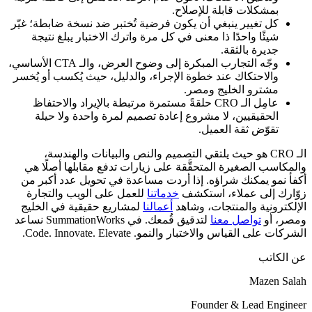
بمشكلات قابلة للإصلاح.
كل تغيير ينبغي أن يكون فرضية تُختبر ضد نسخة ضابطة؛ غيّر
شيئًا واحدًا ذا معنى في كل مرة واترك الاختبار يبلغ نتيجة
جديرة بالثقة.
وجّه التجارب المبكرة إلى وضوح العرض، والـ CTA الأساسي،
والاحتكاك عند خطوة الإجراء، والدليل، حيث يُكسب أو يُخسر
مشترو الخليج ومصر.
عامِل الـ CRO حلقةً مستمرة مرتبطة بالإيراد والاحتفاظ
الحقيقيين، لا مشروع إعادة تصميم لمرة واحدة ولا حيلة
تقوّض ثقة العميل.
الـ CRO هو حيث يلتقي التصميم والنص والبيانات والهندسة،
والمكاسب الصغيرة المتحقَّقة على زيارات تدفع مقابلها أصلًا هي
أكفأ نمو يمكنك شراؤه. إذا أردت مساعدة في تحويل عدد أكبر من
زوّارك إلى عملاء، استكشف
خدماتنا
للعمل على الويب والتجارة
الإلكترونية والمنتجات، وشاهد
أعمالنا
لمشاريع حقيقية في الخليج
ومصر، أو
تواصل معنا
لتدقيق قُمعك. في SummationWorks نساعد
الشركات على القياس والاختبار والنمو. Code. Innovate. Elevate.
عن الكاتب
Mazen Salah
Founder & Lead Engineer