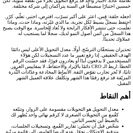
تعامله عادة. اختبار واحد قد يرفع التحويل بجزء من نقطة مئوية، لكن
خمسين اختبارًا منضبطًا في السنة يتراكمان إلى شركة مختلفة.
اجعله حلقة: قِس، اعثر على أكبر تسرّب، افترِض، اختبر، تعلّم، كرّر.
احتفظ بسجلّ بسيط لكل تجربة، ما الذي غيّرته، وماذا حدث، وماذا
تعلّمت، حتى تنتشر الأفكار الرابحة ولا تُعاد الخاسرة. مع الوقت يصبح
هذا السجلّ من أثمن أصول النمو لديك، سجلًّا لما يستجيب له
عملاؤك تحديدًا.
تحذيران يستحقّان الترسّخ. أولًا، معدل التحويل الأعلى ليس دائمًا
الهدف الحقيقي. إذا رفع تغيير ما عدد التسجيلات لكن هؤلاء
المستخدمين لا يدفعون أبدًا أو يغادرون فورًا، فقد حسّنت الرقم
الخطأ. اربط الـ CRO دائمًا بالإيراد والاحتفاظ، لا بمقاييس الغرور.
ثانيًا، لا تُجرِ تجارب تقوّض الثقة. الأنماط المخادعة وعدّادات النُّدرة
المزيّفة قد ترفع رقمًا هذا الشهر وتكلّفك علاقة العميل الشهر
المقبل.
أهم النقاط
معدل التحويل هو التحويلات مقسومة على الزوار، وتتبّعه
كقُمع من التحويلات الصغرى لا كرقم نهائي واحد يُظهر لك
بالضبط أين تخسر الناس.
شخّص قبل أن تحسّن: تقارير القُمع، وتسجيلات الجلسات،
وتدقيق الاحتكاك، تحوّل عدم الرضا الغامض إلى قائمة مرتّبة