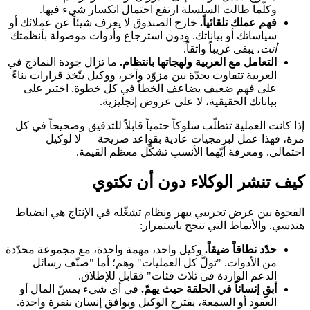
وكلّما طالت السلسلة ارتفع احتمال انكسار شيء فيها.
فهم عملك تلقائياً.
خارج الصندوق لا يعرف شيئاً عن عملائك أو
سياساتك أو بياناتك. ودون استرجاع وأدوات موصولة بأنظمتك
أنت
، يبقى غريباً واثقاً.
التعامل مع العربية ولهجاتها بانتظام.
ما تزال جودة النماذج في
العربية تتفاوت بحدّة بين مزوّد وآخر، ووكيل يتّخذ قرارات بناءً
على فهم ضعيف يضاعف الخطأ في كل خطوة. اختبر على
بياناتك الحقيقية، لا على عروض إنجليزية.
إذا كانت العملية تتطلّب سلوكاً حتمياً قابلاً للتدقيق وصحيحاً في كل
مرة، فهذا عمل لبرمجيات عادية بقواعد صريحة — لا لوكيل
احتمالي. ومعرفة أيّهما الأنسب تشكّل معظم القيمة.
كيف تنشر الوكلاء دون أن تكتوي
الفجوة بين عرض تجريبي يبهر ونظام تشغّله في الإنتاج هي انضباط
هندسي. والأنماط التي تنجح باستمرار:
حدّد نطاقاً ضيقاً.
وكيل واحد، مهمة واحدة، مع مجموعة محدّدة
من الأدوات. "تولَّ كل العمليات" وهم؛ أما "صنّف رسائل
الدعم الواردة في ثلاث فئات" فقابل للإطلاق.
أبقِ إنساناً في الحلقة حيث يهمّ.
في أي شيء يمسّ المال أو
العقود أو السمعة، يقترح الوكيل ويوافق إنسان بنقرة واحدة.