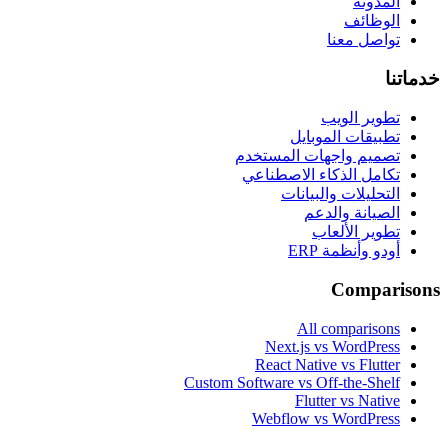
المدونة
الوظائف
تواصل معنا
خدماتنا
تطوير الويب
تطبيقات الموبايل
تصميم واجهات المستخدم
تكامل الذكاء الاصطناعي
التحليلات والبيانات
الصيانة والدعم
تطوير الألعاب
أودو وأنظمة ERP
Comparisons
All comparisons
Next.js vs WordPress
React Native vs Flutter
Custom Software vs Off-the-Shelf
Flutter vs Native
Webflow vs WordPress