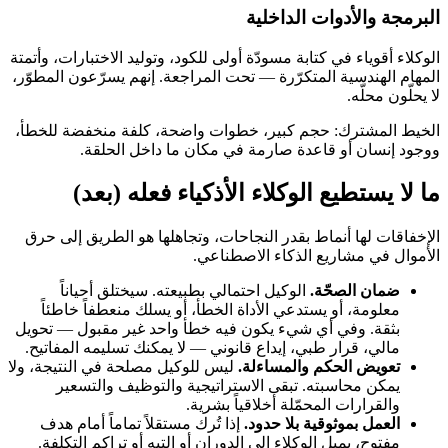
البرمجة والأدوات الداخلية
الوكلاء أقوياء في كتابة مسودّة أولى للكود، وتوليد الاختبارات، وأتمتة
المهام الهندسية المتكرّرة — تحت المراجعة. إنهم يسرّعون المطوّر،
لا يحلّون محلّه.
الخيط المشترك: حجم كبير، خطوات واضحة، كلفة منخفضة للخطأ،
ووجود إنسان أو قاعدة صارمة في مكان ما داخل الحلقة.
ما لا يستطيع الوكلاء الأذكياء فعله (بعد)
الإخفاقات لها أنماط بقدر النجاحات، وتجاهلها هو الطريق إلى حرق
الأموال في مشاريع الذكاء الاصطناعي.
ضمان الصحّة.
الوكيل احتمالي بطبيعته. سيختلق أحياناً
معلومة، أو يستدعي الأداة الخطأ، أو يسلك منعطفاً خاطئاً
بثقة. وفي أي شيء يكون فيه خطأ واحد غير مقبول — تحويل
مالي، قرار طبي، إيداع قانوني — لا يمكنك تسليمه المفاتيح.
تعويض الحكم والمساءلة.
ليس للوكيل مصلحة في النتيجة، ولا
يمكن محاسبته. تبقى الاستراتيجية والتوظيف والتسعير
والقرارات المحمّلة أخلاقياً بشرية.
العمل بموثوقية بلا حدود.
إذا تُرك مستقلاً تماماً أمام هدف
مفتوح، يميل الوكلاء إلى الدوران أو التيه أو تراكم التكلفة.