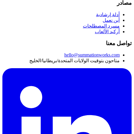
مصادر
أدلة إرشادية
أين نعمل
مسرد المصطلحات
أركيد الألعاب
تواصل معنا
hello@summationworks.com
متاحون بتوقيت الولايات المتحدة/بريطانيا/الخليج