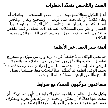
البحث والتلخيص متعدّد الخطوات
أعطِ الوكيل سؤالاً ومجموعة من المصادر الموثوقة — وثائقك، أو
نظام CRM، أو أداة بحث على الويب — وسيجمع ويقارن ويلخّص
أسرع بكثير من إنسان. عبارة "اسحب كل التذاكر المفتوحة لهذا
العميل، واعثر على المشكلات السابقة ذات الصلة، واكتب ملخّص
حالة" هي بالضبط نوع العمل المحدود كثيف القراءة الذي يجيده
الوكلاء.
أتمتة سير العمل عبر الأنظمة
هنا يجني الوكلاء مالاً حقيقياً. قراءة بريد وارد من مورّد، واستخراج
تفاصيل الطلب، والتحقّق من المخزون في نظامك، وصياغة ردّ
ليوافق عليه إنسان — هذه سلسلة من إجراءات صغيرة محدّدة جيداً.
يخيط الوكيل أنظمة لم تُصمَّم أصلاً للتحدّث معاً، فيستبدل بعمل
النسخ واللصق الهشّ مسودّةً قابلة للمراجعة.
مساعدون موجَّهون للعملاء مع ضوابط
وكيل متّصل بنظام طلباتك يستطيع الإجابة عن "أين شحنتي؟" بأن
يبحث عنها فعلاً، لا أن يخمّن. والحيلة أن تتركه
يقرأ
بحرية و
يتصرّف
فقط عبر قائمة قصيرة من العمليات الآمنة المُتحقَّق منها.