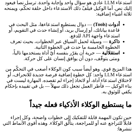
استدعاء LLM عادي هو سؤال واحد وإجابة واحدة. ترسل نصاً فيعود
إليك نص. أما الوكيل فيلفّ ذلك الاستدعاء داخل حلقة تحكّم، ويمنحه
ثلاثة أشياء إضافية:
أدوات (Tools)
— دوال يستطيع استدعاءها، مثل البحث في
قاعدة بياناتك، أو إرسال بريد، أو إنشاء حدث في التقويم، أو
استدعاء واجهة API للدفع.
ذاكرة
— وسيلة لحمل السياق عبر الخطوات، بحيث تعرف
الخطوة الخامسة ما حدث في الخطوة الثانية.
استقلالية
— حرية أن يقرّر بنفسه أيّ أداة يستخدمها تالياً،
ومتى يتوقّف، دون أن يوافق إنسان على كل حركة.
هذا المزيج قوي. وهو أيضاً سبب كون الوكلاء أصعب في التحكّم من
استدعاء LLM واحد: كل خطوة إضافية فرصة جديدة للانحراف، أو
لاختلاق استدعاء أداة، أو لاتخاذ إجراء لم تقصده. المهارة ليست في
بناء الوكيل — فأطر العمل تجعل ذلك سهلاً — بل في تقييده بإحكام
يكفي للوثوق به.
ما يستطيع الوكلاء الأذكياء فعله جيداً
حين تكون المهمة قابلة للتفكيك إلى خطوات واضحة، وكل إجراء
قابلاً للتراجع عنه أو للمراجعة، يتألّق الوكلاء. وهذه أقوى الأنماط التي
ننشرها: