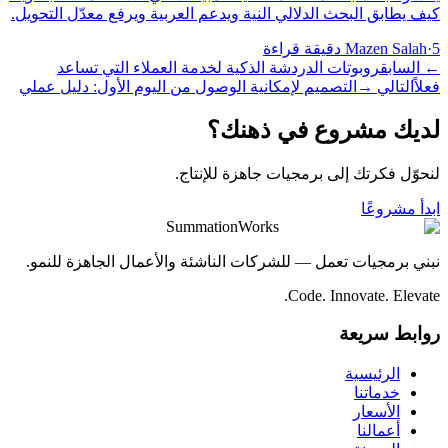
كيف يطابق البحث الدلالي النية ويدعم العربية ويرفع معدّل التحويل.
5 دقيقة قراءة
·
Mazen Salah
←
السابق
روبوتات الدردشة الذكية لخدمة العملاء التي تساعد
فعلاً
التالي
→
التصميم لإمكانية الوصول من اليوم الأول: دليل عملي
لديك مشروع في ذهنك؟
لنحوّل فكرتك إلى برمجيات جاهزة للإنتاج.
ابدأ مشروعًا
SummationWorks
نبني برمجيات تعمل — للشركات الناشئة والأعمال الجاهزة للنمو.
Code. Innovate. Elevate.
روابط سريعة
الرئيسية
خدماتنا
الأسعار
أعمالنا