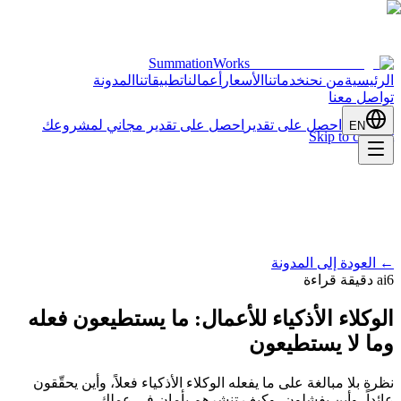
SummationWorks
الرئيسية
من نحن
خدماتنا
الأسعار
أعمالنا
تطبيقاتنا
المدونة
تواصل معنا
احصل على تقدير
احصل على تقدير مجاني لمشروعك
EN
Skip to content
←
العودة إلى المدونة
6 دقيقة قراءة
ai
الوكلاء الأذكياء للأعمال: ما يستطيعون فعله
وما لا يستطيعون
نظرة بلا مبالغة على ما يفعله الوكلاء الأذكياء فعلاً، وأين يحقّقون
عائداً، وأين يفشلون، وكيف تنشرهم بأمان في عملك.