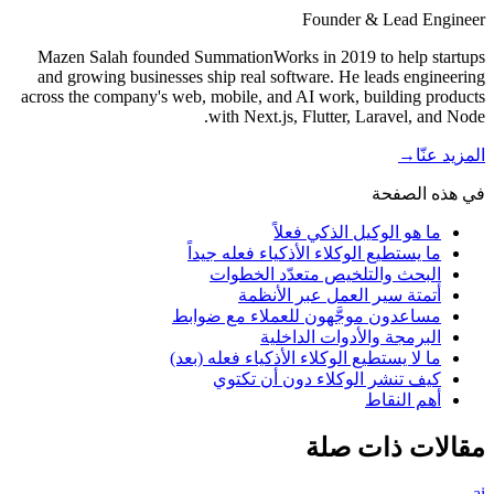
Founder & Lead Engineer
Mazen Salah founded SummationWorks in 2019 to help startups
and growing businesses ship real software. He leads engineering
across the company's web, mobile, and AI work, building products
with Next.js, Flutter, Laravel, and Node.
المزيد عنّا
→
في هذه الصفحة
ما هو الوكيل الذكي فعلاً
ما يستطيع الوكلاء الأذكياء فعله جيداً
البحث والتلخيص متعدّد الخطوات
أتمتة سير العمل عبر الأنظمة
مساعدون موجَّهون للعملاء مع ضوابط
البرمجة والأدوات الداخلية
ما لا يستطيع الوكلاء الأذكياء فعله (بعد)
كيف تنشر الوكلاء دون أن تكتوي
أهم النقاط
مقالات ذات صلة
ai