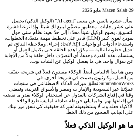
29 مايو 2026
·
Mazen Salah
اسأل عشرة بائعين عن معنى "AI agent" (الوكيل الذكي) تحصل
على عشر إجابات، معظمها مصمَّم ليبيع لك شيئاً. وإذا نزعنا قشرة
التسويق، يصبح الوكيل شيئاً محدّداً إلى حدّ بعيد: نظام مبني حول
نموذج لغوي كبير (LLM) قادر على تخطيط مهمة متعدّدة الخطوات،
واستدعاء أدوات أو واجهات API لاتخاذ إجراء، وملاحظة النتائج، ثم
تعديل خطوته التالية — مكرّراً هذه الحلقة حتى يكتمل العمل أو
يستسلم. هذه القدرة وحدها، أي التصرّف داخل حلقة بدلاً من الإجابة
عن سؤال واحد، هي ما يفصل الوكيل عن الشات بوت.
ومن هنا يبدأ الالتباس أيضاً. الوكلاء مفيدون فعلاً في شريحة ضيّقة
من العمل، وكارثيون بصمت في شريحة أخرى. في
SummationWorks نطلق ميزات الذكاء الاصطناعي في منتجات
عملائنا عبر السعودية والإمارات ومصر والأسواق الغربية، ونقضي
وقتاً في إقناع الشركات بالعدول عن استخدام الوكلاء بقدر ما نقضيه
في إقناعها بهم. وفيما يلي خريطة صادقة لما يستطيع الوكلاء
الأذكياء فعله وما لا يستطيعونه لشركة حقيقية، كي تنفق ميزانيتك
على الجانب الصحيح من ذلك الخطّ.
ما هو الوكيل الذكي فعلاً