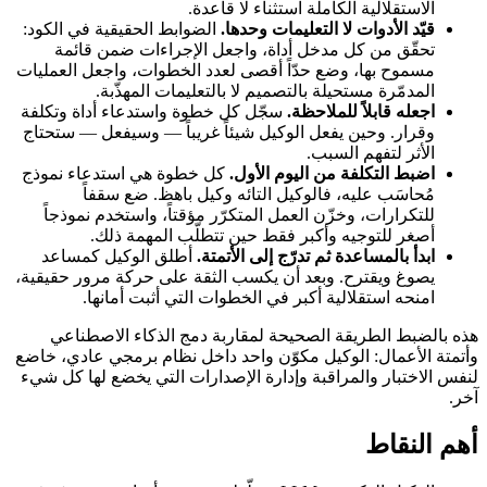
الاستقلالية الكاملة استثناء لا قاعدة.
قيّد الأدوات لا التعليمات وحدها.
الضوابط الحقيقية في الكود:
تحقّق من كل مدخل أداة، واجعل الإجراءات ضمن قائمة
مسموح بها، وضع حدّاً أقصى لعدد الخطوات، واجعل العمليات
المدمّرة مستحيلة بالتصميم لا بالتعليمات المهذّبة.
اجعله قابلاً للملاحظة.
سجّل كل خطوة واستدعاء أداة وتكلفة
وقرار. وحين يفعل الوكيل شيئاً غريباً — وسيفعل — ستحتاج
الأثر لتفهم السبب.
اضبط التكلفة من اليوم الأول.
كل خطوة هي استدعاء نموذج
مُحاسَب عليه، فالوكيل التائه وكيل باهظ. ضع سقفاً
للتكرارات، وخزّن العمل المتكرّر مؤقتاً، واستخدم نموذجاً
أصغر للتوجيه وأكبر فقط حين تتطلّب المهمة ذلك.
ابدأ بالمساعدة ثم تدرّج إلى الأتمتة.
أطلق الوكيل كمساعد
يصوغ ويقترح. وبعد أن يكسب الثقة على حركة مرور حقيقية،
امنحه استقلالية أكبر في الخطوات التي أثبت أمانها.
هذه بالضبط الطريقة الصحيحة لمقاربة دمج الذكاء الاصطناعي
وأتمتة الأعمال: الوكيل مكوّن واحد داخل نظام برمجي عادي، خاضع
لنفس الاختبار والمراقبة وإدارة الإصدارات التي يخضع لها كل شيء
آخر.
أهم النقاط