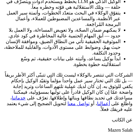
الوكيل الذكي هو LLM يخطّط ويستخدم أدوات ويتصرّف في
حلقة — وتلك الاستقلالية هي قوّته وخطره معاً.
يتفوّق الوكلاء في البحث متعدّد الخطوات، وأتمتة سير العمل
عبر الأنظمة، والمساعدين المضبوطين للعملاء، وأعمال
البرمجة المُراجَعة.
لا يمكنهم ضمان الصحّة، ولا تعويض المساءلة، ولا العمل بلا
حدود — أبقِ المهام الحتمية عالية المخاطرة في كود عادي.
الموثوقية الحقيقية تأتي من النطاق الضيق، وموافقة الإنسان
حيث يهمّ، وضوابط على مستوى الأدوات، والقابلية للملاحظة،
وحدود التكلفة.
ابدأ بوكيل يساعد، وأثبته على بيانات حقيقية، ثم وسّع
استقلاليته خطوة بخطوة.
الشركات التي تنتصر بالوكلاء ليست تلك التي تتبنّى أكثر الأطر بريقاً
— بل تلك التي تختار سير عمل واحداً مؤلماً وتقيّد الوكيل بإحكام
يكفي للوثوق به. إن كان لديك عملية تلتهم الساعات وتريد إجابة
واضحة عمّا إن كان الوكيل قادراً على تولّيها بمسؤولية، فيمكننا
مساعدتك في تحديد نطاقها وبنائها وإطلاقها. تعرّف على
خدماتنا
،
واطّلع على
أعمالنا
، أو
تواصل معنا
لتحويل الضجيج إلى شيء يعتمد
عليه فريقك فعلاً.
عن الكاتب
Mazen Salah