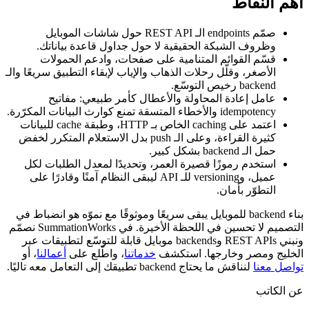
أهم النقاط
صمّم endpoints الـ REST API حول شاشات الموبايل
وظروف الشبكة الحقيقية لا حول جداول قاعدة بياناتك.
قسّم القوائم المتنامية على صفحات، وادعم الحمولات
الأصغر، وقلّل رحلات الذهاب والإياب لإبقاء التطبيق سريعًا والـ
backend رخيص التوسّع.
عامل إعادة المحاولة والأعطال كأمر طبيعي: مفاتيح
idempotency والأخطاء المتسقة تمنع كوارث البيانات المكرّرة.
اعتمد على caching الخاص بـ HTTP، وطبقة cache للبيانات
كثيرة القراءة، وعلى الـ push بدل الاستعلام المتكرر لخفض
حمل الـ backend بشكل كبير.
استخدم رموزًا قصيرة العمر، وتحديدًا لمعدل الطلبات لكل
عميل، وversioning للـ API ليبقى النظام آمنًا وقادرًا على
التطوّر بأمان.
بناء backend للموبايل يبقى سريعًا وموثوقًا مع نموّه هو انضباط في
التصميم لا تحسين في اللحظة الأخيرة. في SummationWorks نصمّم
ونبني REST APIs وbackends موبايل قابلة للتوسّع لتطبيقات عبر
الخليج ومصر وخارجها. استكشف
خدماتنا
، واطّلع على
أعمالنا
، أو
تواصل معنا
لنناقش ما يحتاج backend تطبيقك إلى التعامل معه تاليًا.
عن الكاتب