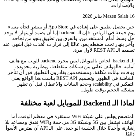
والإصدارات.
16 يناير 2026
·
Mazen Salah
حين يحصل تطبيق على إشادة في App Store أو ينتشر فجأة مساء
يوم جمعة في الرياض، فإن الـ backend إما أن يصمد أو ينهار. لا يوجد
حل وسط أمام المستخدمين. والفرق بين تطبيق ينجو من نجاحه
وآخر ينهار تحت ضغطه يعود غالبًا إلى قرارات اتُّخذت قبل أشهر، عند
تصميم الـ REST API لأول مرة.
الـ backend الخاص بالموبايل ليس مجرد backend للويب مع هاتف
أمامه. فالهواتف تعاني من شبكات متقطعة، وبطارية محدودة،
وباقات بيانات مكلفة، ومستخدمين يغادرون التطبيق فور أن تتأخر
الشاشة في الظهور. وتصميم REST API يناسب هذا الواقع يعني
التفكير في scalability وحجم البيانات والأعطال قبل أن تظهر
مشكلة الحجم بوقت طويل.
لماذا الـ Backend للموبايل لعبة مختلفة
المتصفح يجلس على شبكة WiFi مستقرة في معظم الوقت. أما
الهاتف فيتنقل بين 5G وشبكة 3G مزدحمة وWiFi فندق ومصاعد بلا
إشارة، وأحيانًا خلال الجلسة الواحدة. على الـ API أن يفترض الأسوأ
دائمًا.