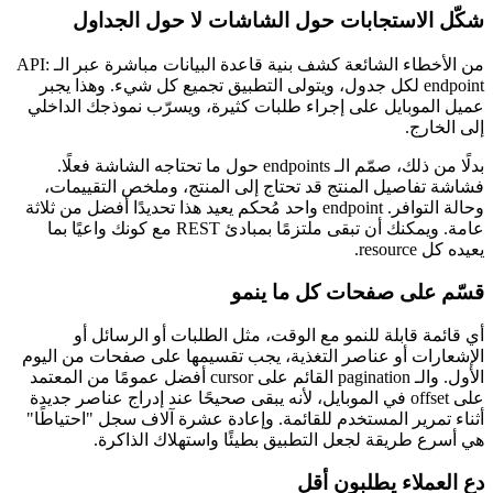
شكّل الاستجابات حول الشاشات لا حول الجداول
من الأخطاء الشائعة كشف بنية قاعدة البيانات مباشرة عبر الـ API:
endpoint لكل جدول، ويتولى التطبيق تجميع كل شيء. وهذا يجبر
عميل الموبايل على إجراء طلبات كثيرة، ويسرّب نموذجك الداخلي
إلى الخارج.
بدلًا من ذلك، صمّم الـ endpoints حول ما تحتاجه الشاشة فعلًا.
فشاشة تفاصيل المنتج قد تحتاج إلى المنتج، وملخص التقييمات،
وحالة التوافر. endpoint واحد مُحكم يعيد هذا تحديدًا أفضل من ثلاثة
عامة. ويمكنك أن تبقى ملتزمًا بمبادئ REST مع كونك واعيًا بما
يعيده كل resource.
قسّم على صفحات كل ما ينمو
أي قائمة قابلة للنمو مع الوقت، مثل الطلبات أو الرسائل أو
الإشعارات أو عناصر التغذية، يجب تقسيمها على صفحات من اليوم
الأول. والـ pagination القائم على cursor أفضل عمومًا من المعتمد
على offset في الموبايل، لأنه يبقى صحيحًا عند إدراج عناصر جديدة
أثناء تمرير المستخدم للقائمة. وإعادة عشرة آلاف سجل "احتياطًا"
هي أسرع طريقة لجعل التطبيق بطيئًا واستهلاك الذاكرة.
دع العملاء يطلبون أقل