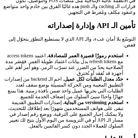
في الأنظمة عالية الإنتاجية مثل منصات POS والتوصيل، تكون
قرارات الـ caching والـ push هذه غالبًا الفرق بين خادم واحد متواضع
وعنقود مكلف ومُفرط في التجهيز.
تأمين الـ API وإدارة إصداراته
التوسّع بلا أمان عبء، والـ API الذي لا يستطيع التطوّر يتحوّل إلى
قفص.
استخدم رموزًا قصيرة العمر للمصادقة.
اعتمد access tokens
مع refresh tokens بدل بيانات اعتماد طويلة العمر. فقِصَر مدة
الصلاحية يحدّ من الضرر عند تسرّب الرمز، وهو أمر أهم على
أجهزة قد تُفقد أو تُخترق.
حدّد معدل الطلبات لكل عميل.
احمِ الـ backend من إصدارات
التطبيق المعيبة ومن الحركة المسيئة بوضع سقف لعدد
الطلبات التي يجريها عميل واحد ضمن نافذة زمنية. هذا يمنع
جهازًا واحدًا سيئ السلوك من إضعاف الخدمة للجميع.
استخدم versioning من البداية.
إصدارات التطبيق القديمة
تبقى على هواتف المستخدمين شهورًا بعد إطلاقك للتحديث،
ولا يمكنك إجبار الجميع على الترقية. ووضع رقم إصدار في
مسار الـ API أو في الترويسة من اليوم الأول يتيح لك تغيير
السلوك للعملاء الجدد دون كسر القائمين بالفعل.