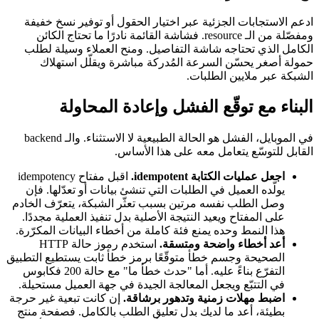
ادعم الاستجابات الجزئية عبر اختيار الحقول أو توفير نسخ خفيفة
ومفصّلة من الـ resource. فشاشة القائمة نادرًا ما تحتاج الكائن
الكامل الذي تحتاجه شاشة التفاصيل. ومنح العملاء وسيلة لطلب
حمولة أصغر يحسّن السرعة المُدركة مباشرة ويقلّل استهلاك
الشبكة عبر ملايين الطلبات.
البناء مع توقّع الفشل وإعادة المحاولة
في الموبايل، الفشل هو الحالة الطبيعية لا الاستثناء. والـ backend
القابل للتوسّع يتعامل معه على هذا الأساس.
اجعل عمليات الكتابة idempotent.
اقبل مفتاح idempotency
يولّده العميل في الطلبات التي تنشئ بيانات أو تعدّلها. فإن
وصل الطلب نفسه مرتين بسبب تعثّر الشبكة، يتعرّف الخادم
على المفتاح ويعيد النتيجة الأصلية بدل تنفيذ العملية مجددًا.
هذا النمط وحده يمنع فئة كاملة من أخطاء البيانات المكرّرة.
أعد أخطاء واضحة ومتسقة.
استخدم رموز حالة HTTP
الصحيحة وجسم خطأ متوقّعًا برمز خطأ ثابت يستطيع التطبيق
التفرّع بناءً عليه. أما "حدث خطأ ما" مع حالة 200 فكابوس
في التتبّع ويجعل المعالجة الجيدة في جهة العميل مستحيلة.
اضبط مهلات زمنية وتدهور برشاقة.
إن كانت تبعية غير حرجة
بطيئة، أعد ما لديك بدل تعليق الطلب بالكامل. فصفحة منتج