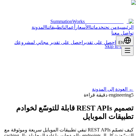
SummationWorks
الرئيسية
من نحن
خدماتنا
الأسعار
أعمالنا
تطبيقاتنا
المدونة
تواصل معنا
احصل على تقدير
احصل على تقدير مجاني لمشروعك
EN
Skip to content
←
العودة إلى المدونة
5 دقيقة قراءة
engineering
تصميم REST APIs قابلة للتوسّع لخوادم
تطبيقات الموبايل
كيف تصمّم REST APIs تبقي تطبيقات الموبايل سريعة وموثوقة مع
التوسّع: شكل الـ endpoints والصفحات وإعادة المحاولة والـ caching