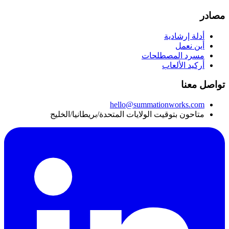
مصادر
أدلة إرشادية
أين نعمل
مسرد المصطلحات
أركيد الألعاب
تواصل معنا
hello@summationworks.com
متاحون بتوقيت الولايات المتحدة/بريطانيا/الخليج