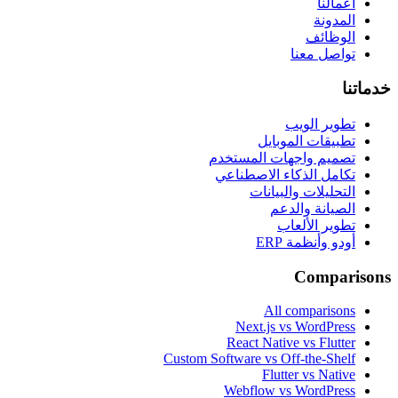
أعمالنا
المدونة
الوظائف
تواصل معنا
خدماتنا
تطوير الويب
تطبيقات الموبايل
تصميم واجهات المستخدم
تكامل الذكاء الاصطناعي
التحليلات والبيانات
الصيانة والدعم
تطوير الألعاب
أودو وأنظمة ERP
Comparisons
All comparisons
Next.js vs WordPress
React Native vs Flutter
Custom Software vs Off-the-Shelf
Flutter vs Native
Webflow vs WordPress