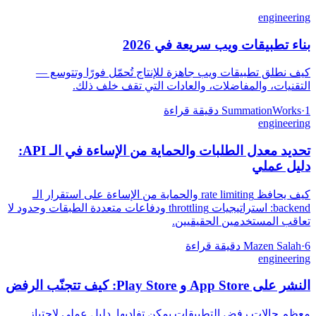
engineering
بناء تطبيقات ويب سريعة في 2026
كيف نطلق تطبيقات ويب جاهزة للإنتاج تُحمّل فورًا وتتوسع —
التقنيات، والمفاضلات، والعادات التي تقف خلف ذلك.
1 دقيقة قراءة
·
SummationWorks
engineering
تحديد معدل الطلبات والحماية من الإساءة في الـ API:
دليل عملي
كيف يحافظ rate limiting والحماية من الإساءة على استقرار الـ
backend: استراتيجيات throttling ودفاعات متعددة الطبقات وحدود لا
تعاقب المستخدمين الحقيقيين.
6 دقيقة قراءة
·
Mazen Salah
engineering
النشر على App Store و Play Store: كيف تتجنّب الرفض
معظم حالات رفض التطبيقات يمكن تفاديها. دليل عملي لاجتياز