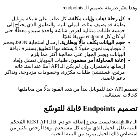
وهذا يغيّر طريقة تصميم الـ endpoints:
كل رحلة ذهاب وإياب مكلفة.
كل طلب على شبكة موبايل
بطيئة قد يضيف مئات الميلي ثانية. والتطبيق الذي يحتاج إلى
خمسة طلبات متتالية لعرض شاشة واحدة سيبدو معطّلًا حتى
لو كان كل endpoint سريعًا تقنيًا.
حجم البيانات يكلّف مالًا وبطارية.
إرسال استجابة JSON بحجم
2 ميجابايت تحوي حقولًا لا يستخدمها التطبيق يستنزف باقة
البيانات ويجبر الجهاز على معالجة أكثر مما يلزم.
إعادة المحاولة أمر مضمون.
طلبات الموبايل تفشل ويُعاد
إرسالها باستمرار. وإن لم يكن الـ API آمنًا عند استدعائه
مرتين، فستنشئ طلبات مكرّرة، وخصومات مزدوجة، وتذاكر
دعم غاضبة.
تصميم API جيد للموبايل يبدأ من هذه القيود بدلًا من معاملتها
كحالات استثنائية.
تصميم Endpoints قابلة للتوسّع
الـ scalability ليست مجرد إضافة خوادم. فالـ REST API المُحكم
البنية يقلّل الحمل الذي يولّده كل مستخدم، وهذا أرخص بكثير من
امتصاص ذلك الحمل بمزيد من البنية التحتية.