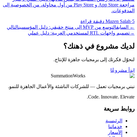
مراجعة App Store و Play Store من أول محاولة، من الخصوصية إلى
المدفوعات.
5 دقيقة قراءة
·
Mazen Salah
←
السابق
التوسع من MVP إلى منتج حقيقي: دليل المؤسسين
التالي
→
تصميم واجهات RTL لمستخدمي العربية: دليل عملي
لديك مشروع في ذهنك؟
لنحوّل فكرتك إلى برمجيات جاهزة للإنتاج.
ابدأ مشروعًا
SummationWorks
نبني برمجيات تعمل — للشركات الناشئة والأعمال الجاهزة للنمو.
Code. Innovate. Elevate.
روابط سريعة
الرئيسية
خدماتنا
الأسعار