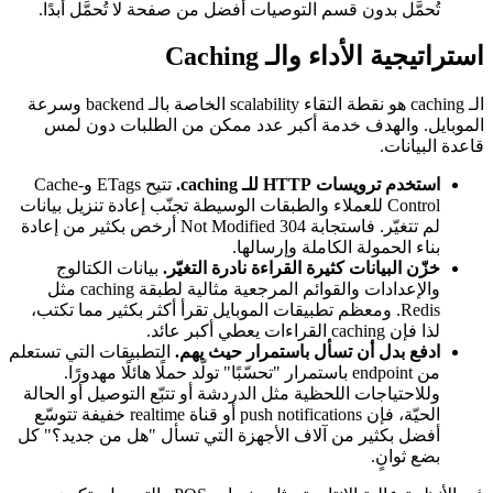
تُحمَّل بدون قسم التوصيات أفضل من صفحة لا تُحمَّل أبدًا.
استراتيجية الأداء والـ Caching
الـ caching هو نقطة التقاء scalability الخاصة بالـ backend وسرعة
الموبايل. والهدف خدمة أكبر عدد ممكن من الطلبات دون لمس
قاعدة البيانات.
استخدم ترويسات HTTP للـ caching.
تتيح ETags وCache-
Control للعملاء والطبقات الوسيطة تجنّب إعادة تنزيل بيانات
لم تتغيّر. فاستجابة 304 Not Modified أرخص بكثير من إعادة
بناء الحمولة الكاملة وإرسالها.
خزّن البيانات كثيرة القراءة نادرة التغيّر.
بيانات الكتالوج
والإعدادات والقوائم المرجعية مثالية لطبقة caching مثل
Redis. ومعظم تطبيقات الموبايل تقرأ أكثر بكثير مما تكتب،
لذا فإن caching القراءات يعطي أكبر عائد.
ادفع بدل أن تسأل باستمرار حيث يهم.
التطبيقات التي تستعلم
من endpoint باستمرار "تحسّبًا" تولّد حملًا هائلًا مهدورًا.
وللاحتياجات اللحظية مثل الدردشة أو تتبّع التوصيل أو الحالة
الحيّة، فإن push notifications أو قناة realtime خفيفة تتوسّع
أفضل بكثير من آلاف الأجهزة التي تسأل "هل من جديد؟" كل
بضع ثوانٍ.