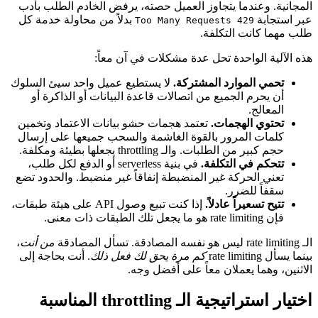
المجانية. وعندما يتجاوز العميل حصته، يرفض الخادم الطلب بأدب
عبر استجابة
بدلاً من محاولة خدمة كل
429 Too Many Requests
طلب مهما كانت التكلفة.
هذه الآلية الواحدة تحل عدة مشكلات في آن معاً:
تحمي الموارد المشتركة.
لا يستطيع عميل واحد سيئ السلوك
أن يحرم الجميع من اتصالات قاعدة البيانات أو الذاكرة أو
المعالج.
تحتوي الهجمات.
تعتمد هجمات حشو بيانات الاعتماد وتخمين
كلمات المرور بالقوة الغاشمة والسحب جميعها على إرسال
حجم كبير من الطلبات. والـ throttling يجعلها بطيئة ومكلفة.
تتحكم في التكلفة.
في بنية serverless أو الدفع لكل طلب،
تعني الحركة غير المنضبطة إنفاقاً غير منضبط. والحدود تضع
سقفاً للضرر.
تتيح تسعيراً عادلاً.
إذا كنت تبيع وصول API على هيئة طبقات،
فإن rate limiting هو ما يجعل تلك الطبقات ذات معنى.
الـ rate limiting ليس هو نفسه المصادقة. تسأل المصادقة
من أنت
،
بينما يسأل rate limiting
كم مرة يحق لك فعل ذلك
. أنت بحاجة إلى
الاثنين، وهما يعملان معاً على أفضل وجه.
اختيار استراتيجية الـ throttling المناسبة