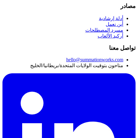
مصادر
أدلة إرشادية
أين نعمل
مسرد المصطلحات
أركيد الألعاب
تواصل معنا
hello@summationworks.com
متاحون بتوقيت الولايات المتحدة/بريطانيا/الخليج