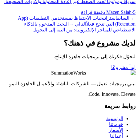
سريعًا وموثوقًا تحت الضغط عبر إعادة المحاولة والأدوات الصحيحة.
5 دقيقة قراءة
·
Mazen Salah
←
السابق
استراتيجيات الاحتفاظ بمستخدمي التطبيقات (App
Retention) التي تنجح فعلاً
التالي
→
البحث المدعوم بالذكاء
الاصطناعي للمتاجر الإلكترونية: من النية إلى التحويل
لديك مشروع في ذهنك؟
لنحوّل فكرتك إلى برمجيات جاهزة للإنتاج.
ابدأ مشروعًا
SummationWorks
نبني برمجيات تعمل — للشركات الناشئة والأعمال الجاهزة للنمو.
Code. Innovate. Elevate.
روابط سريعة
الرئيسية
خدماتنا
الأسعار
أعمالنا