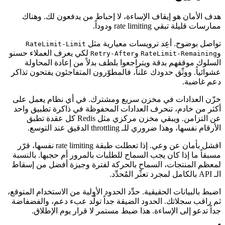
هدف الأمان هو إيقاف الإساءة، لا إحباط من يدفعون لك. وهناك
ممارسات قليلة تبقي rate limiting ودوداً.
تواصل بوضوح. أعِد ترويسات معيارية مثل
RateLimit-Limit
و
و
لكي يعرف العملاء حسنو
Retry-After
RateLimit-Remaining
السلوك موقفهم بدقة ويتراجعوا بلطف بدلاً من إعادة المحاولة
عشوائياً. ووثّق حدودك علناً، فالمطوّرون المتفاجئون يفتحون تذاكر
دعم غاضبة.
خزّن العدادات في مخزن سريع ومشترك. في أي نظام يعمل على
أكثر من خادم، تنحرف العدادات المحفوظة في ذاكرة تطبيق واحد
عن التزامن. ويبقي مخزن مركزي مثل Redis كل عقدة تطبق
الأرقام نفسها، وهذا ضروري للـ throttling الدقيق عند التوسع.
افشل بأمان عن وعي. إذا تعطلت طبقة rate limiting نفسها، قرّر
مسبقاً ما إذا كان يجب السماح للطلبات بالمرور أم حجبها. بالنسبة
لمعظم المنتجات، السماح بالحركة لفترة وجيزة أفضل من إسقاط
الـ API بالكامل لمجرد تعثّر المُحدِّد.
اضبط بالبيانات الحقيقية. حدِّد الحدود الأولية من الاستخدام المتوقع،
ثم راقب سجلاتك. الحدود الضيقة جداً تولّد عبء دعم، والفضفاضة
جداً تدعو إلى الإساءة. هذا ضبط مستمر لا قرار يوم الإطلاق.