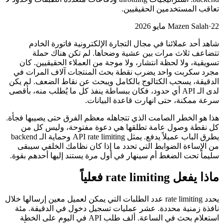
تعاقب المستخدمين الحقيقيين.
22 مايو 2026
·
Mazen Salah
شاهد أحد عملائنا في مجال التجارة الإلكترونية فاتورة الخادم
تتضاعف ثلاث مرات بين عشية وضحاها. لم تكن هناك حملة
تسويقية، ولا لحظة انتشار، ولا موجة من العملاء الحقيقيين. كان
مجرد سكربت واحد يضرب نقطة بحث المنتجات آلاف المرات في
الدقيقة، يسحب الكتالوج بالكامل ويبحث عن نقاط الضعف. لم يكن
لدى الـ API أي حدود، فكان ببساطة ينفذ كل ما يُطلب منه، بأقصى
سرعة ممكنة، حتى انهارت قاعدة البيانات.
هذا هو الخطر الصامت الذي تتجاهله معظم الفرق حتى يصيبها فجأة.
كل نقطة وصول عامة تطلقها هي دعوة مفتوحة، وليس كل من
يطرق الباب عميلاً يدفع. يمثل API rate limiting وحماية الـ backend
من الإساءة الضوابط التي تحدد ما إذا كان نظامك الخلفي سيبقى
سليماً تحت الضغط أم سينهار في أول مرة يستند إليها أحدهم بقوة.
ماذا يفعل rate limiting فعلياً
يحدد rate limiting عدد الطلبات التي يمكن لعميل معين إرسالها خلال
نافذة زمنية محددة. عشر عمليات تسجيل دخول في الدقيقة. مئة
استعلام بحث في الساعة. ألف طلب API في اليوم على الخطة