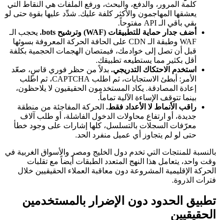
كلمة المرور، والدفع، والبحث، ورفع الملفات هي النقاط التي
يعشقها المهاجمون والأكثر كلفة عليك. شدِّد عليها بقوة حتى لو
بقي باقي الـ API مفتوحاً.
أضف جدار حماية للتطبيقات (WAF) وترشيح bots.
يحجب الـ
WAF وطبقة الـ CDN على الحافة الحركة المعروفة بسوئها
قبل أن تصل إلى خوادمك، فيمتصان الهجمات الحجمية بكلفة
أقل بكثير مما يستطيعه تطبيقك.
استخدم الاحتكاك التدريجي.
بدلاً من حظر فوري قاسٍ، صعّد
الأمر: أبطئ الاستجابات، ثم اطلب CAPTCHA، ثم اطلب
إعادة المصادقة. يكاد المستخدمون الحقيقيون لا يلاحظون،
بينما تتوقف الإساءة الآلية تماماً.
راقب الأنماط لا الأعداد فقط.
الحركة المفاجئة من منطقة
جديدة، أو ارتفاع محاولات الدخول الفاشلة، أو طلب آلاف
معرّفات السجلات بالتسلسل، كلها إشارات على وجود خطأ
حتى لو لم يتجاوز أي عميل منفرد الحد.
بالنسبة للمنتجات التي تخدم دول الخليج ومصر والأسواق الغربية في
وقت واحد، يتعامل هذا النهج المتعدد الطبقات أيضاً مع تقلبات
الحركة الإقليمية المشروعة دون معاقبة العملاء الحقيقيين خلال
فترات الذروة.
تطبيق الحدود دون الإضرار بالمستخدمين
الحقيقيين