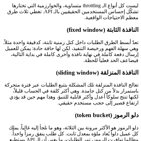
ليست كل أنواع الـ throttling متساوية، والخوارزمية التي تختارها
تشكّل إحساس المستخدمين الحقيقيين بالـ API. تغطي ثلاث طرق
معظم الاحتياجات الواقعية.
النافذة الثابتة (fixed window)
تعدّ أبسط الطرق الطلبات داخل كتل زمنية ثابتة، كدقيقة واحدة مثلاً.
وهي سهلة الفهم ورخيصة التنفيذ، لكن لها حافة حادة: يمكن للعميل
إرسال دفعة كاملة في نهاية نافذة وأخرى كاملة في بداية التالية،
فيضاعف الحد فعلياً للحظة.
النافذة المنزلقة (sliding window)
تعالج النافذة المنزلقة تلك المشكلة بتتبع الطلبات عبر فترة متحركة
باستمرار بدلاً من كتل جامدة. وهي أكثر كلفة في الحساب قليلاً،
لكنها تنتج سلوكاً أعدل وأكثر قابلية للتنبؤ، وهذا مهم حين قد يؤدي
ارتفاع قصير إلى حجب مستخدم حقيقي.
دلو الرموز (token bucket)
دلو الرموز هو الأكثر مرونة بين الثلاثة، وهو ما نلجأ إليه غالباً. يملك
كل عميل دلواً يُعاد ملؤه بمعدل ثابت. كل طلب ينفق رمزاً واحداً.
وطالما توافرت الرموز، تمر الطلبات، ما يعني أن الـ API يستطيع