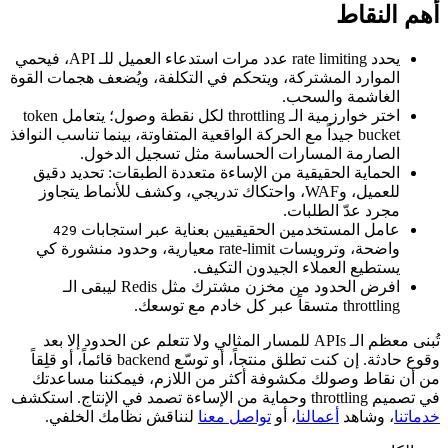
أهم النقاط
يحدد rate limiting عدد مرات استدعاء العميل للـ API، فيحمي
الموارد المشتركة، ويتحكم في التكلفة، ويُضعف هجمات القوة
الغاشمة والسحب.
اختر خوارزمية الـ throttling لكل نقطة وصول؛ يتعامل token
bucket جيداً مع الحركة الواقعية المتفاوتة، بينما تناسب النوافذ
الصارمة المسارات الحساسة مثل تسجيل الدخول.
الحماية الحقيقية من الإساءة متعددة الطبقات: تحديد دقيق
للعميل، وWAF، واحتكاك تدريجي، وكشف للأنماط يتجاوز
مجرد عدّ الطلبات.
عامل المستخدمين الحقيقيين بعناية عبر استجابات
429
واضحة، وترويسات rate-limit معيارية، وحدود منشورة كي
يستطيع العملاء الجيدون التكيف.
افرض الحدود من مخزن مشترك مثل Redis ليبقى الـ
throttling متسقاً عبر كل خادم مع توسعك.
تُبنى معظم الـ APIs للمسار المثالي ولا تتعلم عن الحدود إلا بعد
وقوع حادثة. إن كنت تطلق منتجاً، أو توسّع backend قائماً، أو قلِقاً
من أن نقاط وصولك مكشوفة أكثر من اللازم، فيمكننا مساعدتك
في تصميم throttling وحماية من الإساءة تصمد في الإنتاج. استكشف
خدماتنا
، وشاهد
أعمالنا
، أو
تواصل معنا
لنناقش نظامك الخلفي.