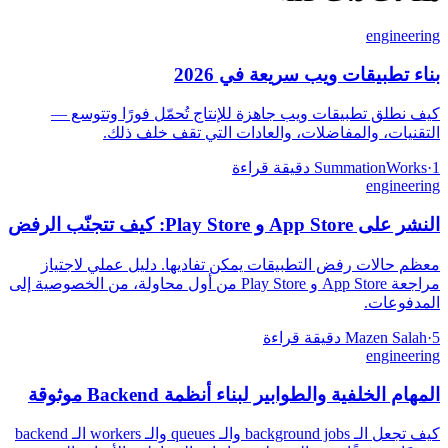
engineering
بناء تطبيقات ويب سريعة في 2026
كيف نطلق تطبيقات ويب جاهزة للإنتاج تُحمّل فورًا وتتوسع —
التقنيات، والمفاضلات، والعادات التي تقف خلف ذلك.
1 دقيقة قراءة
·
SummationWorks
engineering
النشر على App Store و Play Store: كيف تتجنّب الرفض
معظم حالات رفض التطبيقات يمكن تفاديها. دليل عملي لاجتياز
مراجعة App Store و Play Store من أول محاولة، من الخصوصية إلى
المدفوعات.
5 دقيقة قراءة
·
Mazen Salah
engineering
المهام الخلفية والطوابير لبناء أنظمة Backend موثوقة
كيف تجعل الـ background jobs والـ queues والـ workers الـ backend