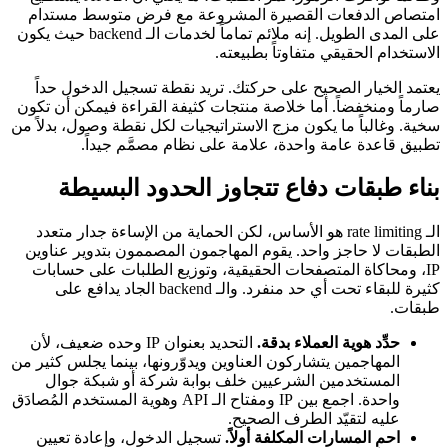
امتصاص الدفعات القصيرة المشروعة مع فرض متوسط مستدام
على المدى الطويل. إنه ملائم تماماً لخدمات الـ backend حيث يكون
الاستخدام الحقيقي متفاوتاً بطبيعته.
يعتمد الخيار الصحيح على حركتك. تريد نقطة تسجيل الدخول حداً
صارماً ومنخفضاً. أما خلاصة منتجات كثيفة القراءة فيمكن أن تكون
سخية. وغالباً ما يكون مزج الاستراتيجيات لكل نقطة وصول، بدلاً من
تطبيق قاعدة عامة واحدة، علامة على نظام مصمَّم جيداً.
بناء طبقات دفاع تتجاوز الحدود البسيطة
الـ rate limiting هو الأساس، لكن الحماية من الإساءة جدار متعدد
الطبقات لا حاجز واحد. يقوم المهاجمون المصممون بتدوير عناوين
IP، ومحاكاة المتصفحات الحقيقية، وتوزيع الطلبات على حسابات
كثيرة للبقاء تحت أي حد منفرد. والـ backend الجاد يدافع على
طبقات.
حدِّد هوية العملاء بدقة.
التحديد بعنوان IP وحده ضعيف، لأن
المهاجمين يتشاركون العناوين ويدوّرونها، بينما يجلس كثير من
المستخدمين الشرعيين خلف بوابة شركة أو شبكة جوال
واحدة. اجمع بين IP ومفتاح الـ API وهوية المستخدم المُصادَق
عليه لتقيّد الطرف الصحيح.
احمِ المسارات المكلفة أولاً.
تسجيل الدخول، وإعادة تعيين