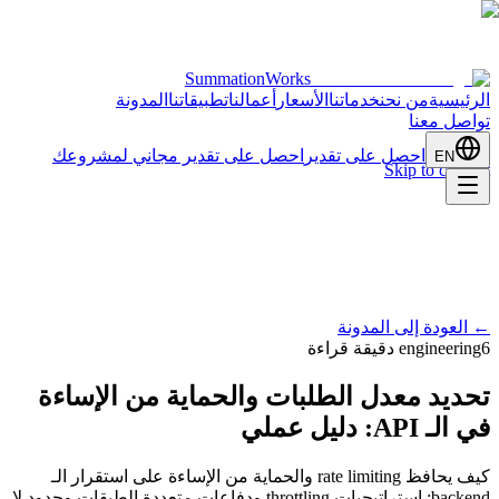
SummationWorks
الرئيسية
من نحن
خدماتنا
الأسعار
أعمالنا
تطبيقاتنا
المدونة
تواصل معنا
احصل على تقدير
احصل على تقدير مجاني لمشروعك
EN
Skip to content
←
العودة إلى المدونة
6 دقيقة قراءة
engineering
تحديد معدل الطلبات والحماية من الإساءة
في الـ API: دليل عملي
كيف يحافظ rate limiting والحماية من الإساءة على استقرار الـ
backend: استراتيجيات throttling ودفاعات متعددة الطبقات وحدود لا