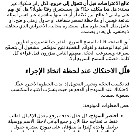
عالج الاعتراضات قبل أن تتحوّل إلى خروج.
لكل زائر شكوك غير
معلنة: هل هذا مكلف جدًا؟ هل سيستغرق وقتًا طويلًا؟ هل أثق بهم
على بياناتي؟ عالج أبرز ثلاثة أو أربعة منها مباشرة عبر قسم أسئلة
شائعة قصير، أو ملاحظة تسعير شفافة، أو جدول زمني واضح، أو
عامل يقلّل المخاطرة مثل استشارة مجانية. الاعتراض الذي تتجاهله
لا يختفي، بل يغادر بصمت.
أبقِ الصفحة قابلة للمسح السريع. الفقرات القصيرة والعناوين
الفرعية الوصفية والقوائم النقطية تتيح لمؤسّس مشغول أن يتصفّح
بسرعة ويستوعب الحجّة. معظم الناس يقرّرون قبل قراءة كل
كلمة، فصمّم للمسح السريع أولًا.
قلّل الاحتكاك عند لحظة اتخاذ الإجراء
قد تكسب الحجّة وتخسر التحويل إذا بدت الخطوة الأخيرة عبئًا.
الاحتكاك عند النموذج أو الدفع هو حيث يتسرّب الانتباه المكتسب
بصعوبة بصمت.
بعض الخطوات الموثوقة:
اختصر النموذج.
كل حقل تحذفه يرفع معدل الإكمال. اطلب
فقط ما تحتاجه حقًا الآن واجمع الباقي لاحقًا. الاسم ووسيلة
تواصل واحدة كثيرًا ما يتفوّقان على نموذج بعشرة حقول.