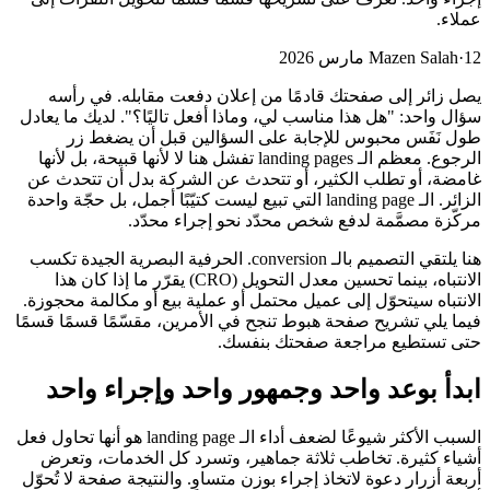
عملاء.
12 مارس 2026
·
Mazen Salah
يصل زائر إلى صفحتك قادمًا من إعلان دفعت مقابله. في رأسه
سؤال واحد: "هل هذا مناسب لي، وماذا أفعل تاليًا؟". لديك ما يعادل
طول نَفَس محبوس للإجابة على السؤالين قبل أن يضغط زر
الرجوع. معظم الـ landing pages تفشل هنا لا لأنها قبيحة، بل لأنها
غامضة، أو تطلب الكثير، أو تتحدث عن الشركة بدل أن تتحدث عن
الزائر. الـ landing page التي تبيع ليست كتيّبًا أجمل، بل حجّة واحدة
مركّزة مصمَّمة لدفع شخص محدّد نحو إجراء محدّد.
هنا يلتقي التصميم بالـ conversion. الحرفية البصرية الجيدة تكسب
الانتباه، بينما تحسين معدل التحويل (CRO) يقرّر ما إذا كان هذا
الانتباه سيتحوّل إلى عميل محتمل أو عملية بيع أو مكالمة محجوزة.
فيما يلي تشريح صفحة هبوط تنجح في الأمرين، مقسّمًا قسمًا قسمًا
حتى تستطيع مراجعة صفحتك بنفسك.
ابدأ بوعد واحد وجمهور واحد وإجراء واحد
السبب الأكثر شيوعًا لضعف أداء الـ landing page هو أنها تحاول فعل
أشياء كثيرة. تخاطب ثلاثة جماهير، وتسرد كل الخدمات، وتعرض
أربعة أزرار دعوة لاتخاذ إجراء بوزن متساوٍ. والنتيجة صفحة لا تُحوّل