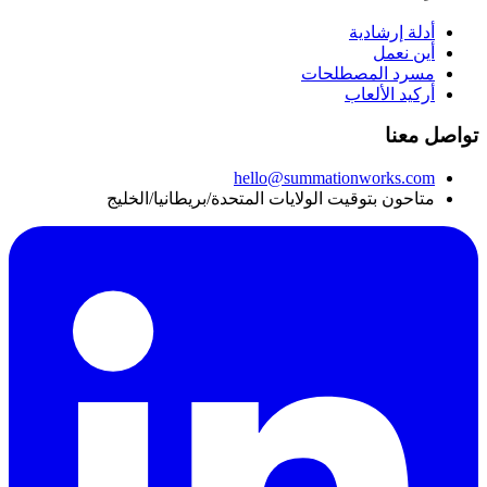
أدلة إرشادية
أين نعمل
مسرد المصطلحات
أركيد الألعاب
تواصل معنا
hello@summationworks.com
متاحون بتوقيت الولايات المتحدة/بريطانيا/الخليج