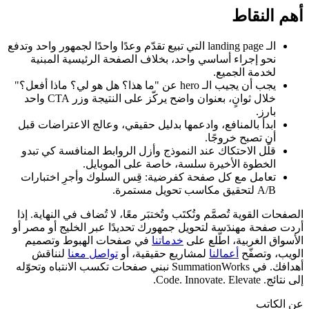
أهم النقاط
الـ landing page التي تبيع تقدّم وعدًا واحدًا لجمهور واحد وتدفع
نحو إجراء أساسي واحد، بخلاف الصفحة الرئيسية المبنية
لخدمة الجميع.
يجب أن يجيب الـ hero عن "ما هذا؟ هل هو لي؟ ماذا أفعل؟"
خلال ثوانٍ، بعنوان واضح يركّز على النتيجة وزر CTA واحد
بارز.
ابدأ بالمنافع، وادعمها بدليل حقيقي، وعالج الاعتراضات قبل
أن تصبح خروجًا.
قلّل الاحتكاك عند النموذج وأزل الروابط المنافسة كي تبدو
الخطوة الأخيرة سلسة، خاصة على الموبايل.
تعامل مع كل صفحة كفرضية: قِس السلوك وأجرِ اختبارات
A/B لتحقيق مكاسب تحويل مستمرة.
الصفحات القوية تُصمَّم وتُكتَب وتُختبَر معًا، لا تُضاف في النهاية. إذا
أردت صفحة مهندَسة لتحويل جمهورك تحديدًا عبر الخليج أو مصر أو
الأسواق الغربية، اطّلع على
خدماتنا
في صفحات الهبوط وتصميم
الويب، وتصفّح
أعمالنا
لمشاريع حقيقية، أو
تواصل معنا
لنناقش
أهدافك. في SummationWorks نبني صفحات تكسب الانتباه وتحوّله
إلى نتائج. Code. Innovate. Elevate.
عن الكاتب