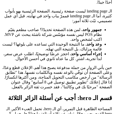
أحدًا جيدًا.
الـ landing page ليست صفحة رئيسية. الصفحة الرئيسية بهو بأبواب
كثيرة، أما الـ landing page فممرّ بباب واحد في نهايته. قبل أي عمل
تصميمي، ثبّت ثلاثة أمور:
جمهور واحد.
لمن هذه الصفحة تحديدًا؟ صاحب مطعم يقيّم
نظام POS ليس نفسه مؤسّس شركة ناشئة يبحث عن MVP.
اكتب لشخص واحد.
وعد واحد.
ما النتيجة الوحيدة التي تساعده على بلوغها؟ ليست
قائمة مزاياك، بل النتيجة التي تهمّه.
إجراء أساسي واحد.
احجز عرضًا توضيحيًا، اطلب عرض سعر،
ابدأ تجربة، اشترِ. كل ما عداه ثانوي في أحسن الأحوال.
حين يأتي الزوار من حملة مدفوعة يصبح هذا أهم. الإعلان قطع وعدًا،
وعلى الصفحة أن توفّي بالوعد نفسه وبالكلمات نفسها. هذا "تطابق
الرسالة" من أرخص مكاسب التحويل المتاحة، ومن أكثرها انكسارًا.
إذا قال إعلانك "تطوير تطبيق توصيل في 8 أسابيع" وقال عنوان
الصفحة "مرحبًا بك في وكالتنا"، فقد خسرت ثقة الزائر بالفعل.
قسم الـ hero: أجب عن أسئلة الزائر الثلاثة
المساحة الظاهرة قبل التمرير، أي الـ hero، تحمل العبء الأكبر. الـ
hero القوي يجيب خلال ثوانٍ عن ثلاثة أسئلة: ما هذا؟ هل هو لي؟