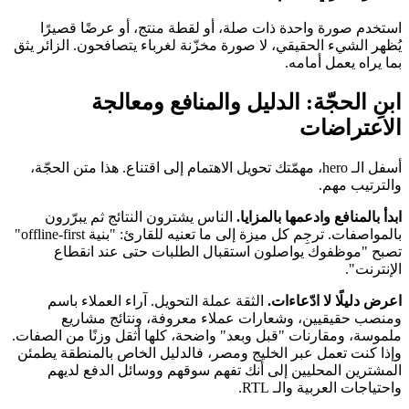
استخدم صورة واحدة ذات صلة، أو لقطة منتج، أو عرضًا قصيرًا
يُظهر الشيء الحقيقي، لا صورة مخزّنة لغرباء يتصافحون. الزائر يثق
بما يراه يعمل أمامه.
ابنِ الحجّة: الدليل والمنافع ومعالجة
الاعتراضات
أسفل الـ hero، مهمّتك تحويل الاهتمام إلى اقتناع. هذا متن الحجّة،
والترتيب مهم.
ابدأ بالمنافع وادعمها بالمزايا.
الناس يشترون النتائج ثم يبرّرون
بالمواصفات. ترجِم كل ميزة إلى ما تعنيه للقارئ: "بنية offline-first"
تصبح "موظفوك يواصلون استقبال الطلبات حتى عند انقطاع
الإنترنت".
اعرض دليلًا لا ادّعاءات.
الثقة عملة التحويل. آراء العملاء باسم
ومنصب حقيقيين، وشعارات عملاء معروفة، ونتائج مشاريع
ملموسة، ومقارنات "قبل وبعد" واضحة، كلها أثقل وزنًا من الصفات.
وإذا كنت تعمل عبر الخليج ومصر، فالدليل الخاص بالمنطقة يطمئن
المشترين المحليين إلى أنك تفهم سوقهم ووسائل الدفع لديهم
واحتياجات العربية والـ RTL.