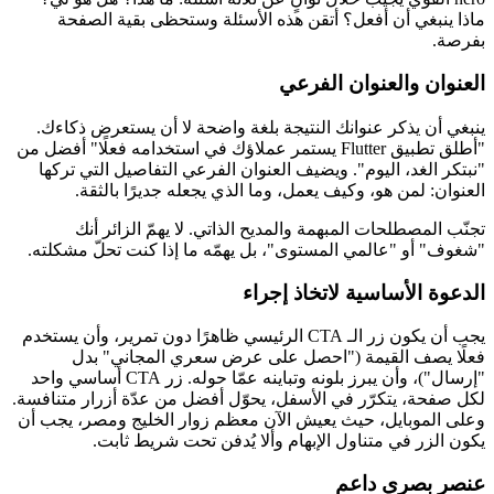
ماذا ينبغي أن أفعل؟ أتقن هذه الأسئلة وستحظى بقية الصفحة
بفرصة.
العنوان والعنوان الفرعي
ينبغي أن يذكر عنوانك النتيجة بلغة واضحة لا أن يستعرض ذكاءك.
"أطلق تطبيق Flutter يستمر عملاؤك في استخدامه فعلًا" أفضل من
"نبتكر الغد، اليوم". ويضيف العنوان الفرعي التفاصيل التي تركها
العنوان: لمن هو، وكيف يعمل، وما الذي يجعله جديرًا بالثقة.
تجنّب المصطلحات المبهمة والمديح الذاتي. لا يهمّ الزائر أنك
"شغوف" أو "عالمي المستوى"، بل يهمّه ما إذا كنت تحلّ مشكلته.
الدعوة الأساسية لاتخاذ إجراء
يجب أن يكون زر الـ CTA الرئيسي ظاهرًا دون تمرير، وأن يستخدم
فعلًا يصف القيمة ("احصل على عرض سعري المجاني" بدل
"إرسال")، وأن يبرز بلونه وتباينه عمّا حوله. زر CTA أساسي واحد
لكل صفحة، يتكرّر في الأسفل، يحوّل أفضل من عدّة أزرار متنافسة.
وعلى الموبايل، حيث يعيش الآن معظم زوار الخليج ومصر، يجب أن
يكون الزر في متناول الإبهام وألا يُدفن تحت شريط ثابت.
عنصر بصري داعم