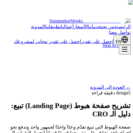
SummationWorks
الرئيسية
من نحن
خدماتنا
الأسعار
أعمالنا
تطبيقاتنا
المدونة
تواصل معنا
احصل على تقدير
احصل على تقدير مجاني لمشروعك
EN
Skip to content
←
العودة إلى المدونة
5 دقيقة قراءة
design
تشريح صفحة هبوط (Landing Page) تبيع:
دليل الـ CRO
صفحة الهبوط التي تبيع تقدّم وعدًا واحدًا لجمهور واحد وتدفع نحو
إجراء واحد. تعرّف على تشريحها قسمًا قسمًا لتحويل النقرات إلى