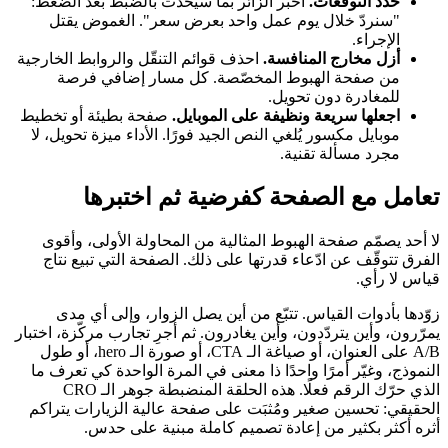
حدّد التوقعات.
أخبر الزائر بما سيحدث بالضبط بعد الضغط:
"سنردّ خلال يوم عمل واحد بعرض سعر". الغموض يقتل
الإجراء.
أزل مخارج المنافسة.
احذف قوائم التنقّل والروابط الخارجية
من صفحة الهبوط المخصّصة. كل مسار إضافي فرصة
للمغادرة دون تحويل.
اجعلها سريعة ونظيفة على الموبايل.
صفحة بطيئة أو تخطيط
موبايل مكسور يُلغي النص الجيد فورًا. الأداء ميزة تحويل، لا
مجرد مسألة تقنية.
تعامل مع الصفحة كفرضية ثم اختبرها
لا أحد يصمّم صفحة الهبوط المثالية من المحاولة الأولى، وأقوى
الفرق تتوقّف عن ادّعاء قدرتها على ذلك. الصفحة التي تبيع نتاج
قياس لا رأي.
زوّدها بأدوات القياس. تتبّع من أين يصل الزوار، وإلى أي مدى
يمرّرون، وأين يتردّدون، وأين يغادرون. ثم أجرِ تجارب مركّزة، اختبار
A/B على العنوان، أو صياغة الـ CTA، أو صورة الـ hero، أو طول
النموذج، وغيّر أمرًا واحدًا ذا معنى في المرة الواحدة كي تعرف ما
الذي حرّك الرقم فعلًا. هذه الحلقة المنضبطة جوهر الـ CRO
الحقيقي: تحسين صغير ومُثبَت على صفحة عالية الزيارات يتراكم
أثره أكثر بكثير من إعادة تصميم كاملة مبنية على حدس.