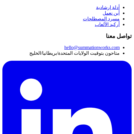
أدلة إرشادية
أين نعمل
مسرد المصطلحات
أركيد الألعاب
تواصل معنا
hello@summationworks.com
متاحون بتوقيت الولايات المتحدة/بريطانيا/الخليج