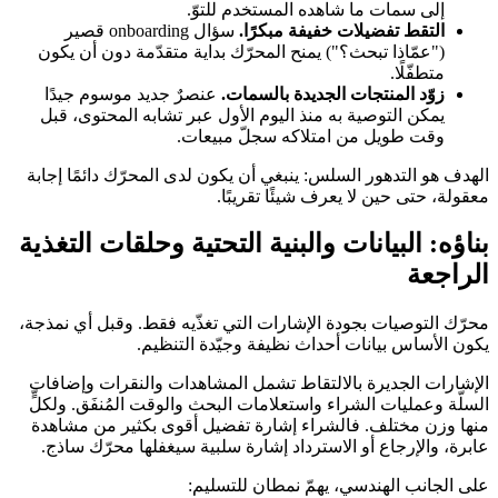
إلى سمات ما شاهده المستخدم للتوّ.
التقط تفضيلات خفيفة مبكرًا.
سؤال onboarding قصير
("عمّاذا تبحث؟") يمنح المحرّك بداية متقدّمة دون أن يكون
متطفّلًا.
زوّد المنتجات الجديدة بالسمات.
عنصرٌ جديد موسوم جيدًا
يمكن التوصية به منذ اليوم الأول عبر تشابه المحتوى، قبل
وقت طويل من امتلاكه سجلّ مبيعات.
الهدف هو التدهور السلس: ينبغي أن يكون لدى المحرّك دائمًا إجابة
معقولة، حتى حين لا يعرف شيئًا تقريبًا.
بناؤه: البيانات والبنية التحتية وحلقات التغذية
الراجعة
محرّك التوصيات بجودة الإشارات التي تغذّيه فقط. وقبل أي نمذجة،
يكون الأساس بيانات أحداث نظيفة وجيّدة التنظيم.
الإشارات الجديرة بالالتقاط تشمل المشاهدات والنقرات وإضافات
السلّة وعمليات الشراء واستعلامات البحث والوقت المُنفَق. ولكلٍّ
منها وزن مختلف. فالشراء إشارة تفضيل أقوى بكثير من مشاهدة
عابرة، والإرجاع أو الاسترداد إشارة سلبية سيغفلها محرّك ساذج.
على الجانب الهندسي، يهمّ نمطان للتسليم: