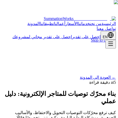
SummationWorks
الرئيسية
من نحن
خدماتنا
الأسعار
أعمالنا
تطبيقاتنا
المدونة
تواصل معنا
احصل على تقدير
احصل على تقدير مجاني لمشروعك
EN
Skip to content
←
العودة إلى المدونة
5 دقيقة قراءة
ai
بناء محرّك توصيات للمتاجر الإلكترونية: دليل
عملي
كيف ترفع محرّكات التوصيات التحويل والاحتفاظ، والأساليب
الجوهرية، ومشكلة البداية الباردة، وكيف تبني تخصيصًا فعّالًا.