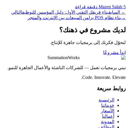
5 دقيقة قراءة
·
Mazen Salah
←
السابق
بناء فريقك التقني الأول: دليل المؤسس للتوظيف
التالي
→
بناء نظام POS يزامن المبيعات بين الإنترنت والمتجر
لديك مشروع في ذهنك؟
لنحوّل فكرتك إلى برمجيات جاهزة للإنتاج.
ابدأ مشروعًا
SummationWorks
نبني برمجيات تعمل — للشركات الناشئة والأعمال الجاهزة للنمو.
Code. Innovate. Elevate.
روابط سريعة
الرئيسية
خدماتنا
الأسعار
أعمالنا
المدونة
الوظائف