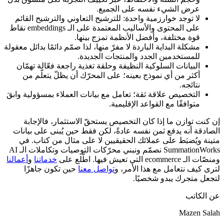
عرض الشيء نفسه على الجميع.
لا توجد خوارزمية واحدة: للترشيح التعاوني والترشيح القائم
على المحتوى والأساليب المعتمدة على الـ embeddings نقاط
قوة مختلفة، وأفضل الأنظمة تمزج بينها.
مشكلة البداية الباردة لا مفرّ منها، لذا صمّم دائمًا بدائل معقولة
للمستخدمين الجدد والمنتجات الجديدة.
البيانات السلوكية النظيفة وحلقة تغذية راجعة فعّالة تهمّان
أكثر من أي نموذج بعينه؛ على المحرّك أن يظلّ يتعلّم من
نتائجه.
التخصيص علاقة ثقة؛ تعامل مع بيانات العملاء بمسؤولية وابقَ
متوافقًا مع القواعد الإقليمية.
إن كنت توازن ما إذا كان التخصيص يستحقّ الاستثمار، فالإجابة
الصادقة أنه يدفع ثمن نفسه عادةً، لكن فقط حين يُبنى على بيانات
متينة ويُضبَط على عملائك الحقيقيين لا على مثال من كتاب. في
SummationWorks نصمّم ونبني محرّكات التوصيات وتكاملات الـ AI
ومنصّات الـ ecommerce التي تعيش فيها. اطّلع على
خدماتنا
و
أعمالنا
لترى كيف نتعامل مع هذا الأمر، و
تواصل معنا
حين تكون جاهزًا
لتجعل متجرك يبدو شخصيًا.
عن الكاتب
Mazen Salah