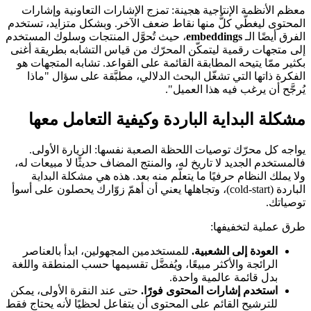
معظم الأنظمة الإنتاجية هجينة: تمزج الإشارات التعاونية وإشارات
المحتوى ليغطّي كلٌّ منها نقاط ضعف الآخر. وبشكل متزايد، تستخدم
الفرق أيضًا الـ
embeddings
، حيث تُحوَّل المنتجات وسلوك المستخدم
إلى متجهات رقمية ليتمكّن المحرّك من قياس التشابه بطريقة أغنى
بكثير ممّا يتيحه المطابقة القائمة على القواعد. تشابه المتجهات هو
الفكرة ذاتها التي تشغّل البحث الدلالي، مطبَّقة على سؤال "ماذا
يُرجَّح أن يرغب فيه هذا العميل".
مشكلة البداية الباردة وكيفية التعامل معها
يواجه كل محرّك توصيات اللحظة الصعبة نفسها: الزيارة الأولى.
فالمستخدم الجديد لا تاريخ له، والمنتج المضاف حديثًا لا مبيعات له،
ولا يملك النظام حرفيًا ما يتعلّم منه بعد. هذه هي مشكلة البداية
الباردة (cold-start)، وتجاهلها يعني أن أهمّ زوّارك يحصلون على أسوأ
توصياتك.
طرق عملية لتخفيفها:
العودة إلى الشعبية.
للمستخدمين المجهولين، ابدأ بالعناصر
الرائجة والأكثر مبيعًا، ويُفضَّل تقسيمها حسب المنطقة واللغة
بدل قائمة عالمية واحدة.
استخدم إشارات المحتوى فورًا.
حتى عند النقرة الأولى، يمكن
للترشيح القائم على المحتوى أن يتفاعل لحظيًا لأنه يحتاج فقط