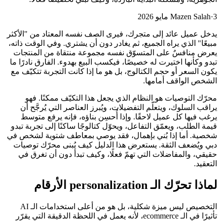
3 مايو 2026
·
Mazen Salah
يدخل عميل عائد إلى متجرك، فيرى الصف نفسه المعتاد من "الأكثر
مبيعًا" الذي يراه الجميع، ثم يغادر دون أن يشتري. وفي الوقت ذاته،
يعرض منافسٌ على المتسوّق نفسه مجموعة منتقاة من المنتجات
تبدو وكأنها اختيرت له خصيصًا، فيكسب البيع بهدوء. الفارق نادرًا ما
يكون السعر أو حجم الكتالوج، بل هو ما إذا كانت التجربة تتكيّف مع
الشخص الواقف أمامها.
محرّك التوصيات هو النظام الذي يجعل هذا التكيّف ممكنًا. فهو
يراقب السلوك، ويتعلّم التفضيلات، ويُبرز العناصر التي يُرجَّح أن
يرغب فيها كل عميل لاحقًا. وإذا أُحسِن بناؤه، فإنه يرفع متوسط
قيمة الطلب، ويعمّق التفاعل، ويحوّل كتالوجًا ساكنًا إلى تجربة تبدو
شخصية. أما إذا بُني بإهمال، فقد يوصي بمعاطف شتوية لشخص في
دبي ويُضعف الثقة. يستعرض هذا الدليل كيف يُبنى محرّك توصيات
حقيقي، والمفاضلات التي تهمّ فعلًا، وكيف تبدأ دون أن تغرق في
التعقيد.
لماذا تحرّك الـ personalization الأرقام
التخصيص ليس ميزة شكلية، بل هو من أعلى استخدامات الـ AI
تأثيرًا في الـ ecommerce، لأنه يعمل في اللحظة الدقيقة التي يقرّر