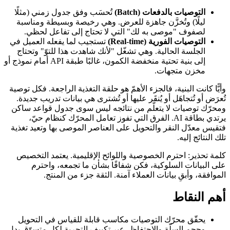
التوصيات بالدفعات (Batch)
تُحسَب وفق جدول زمني (مثلًا
ليلًا) وتُخزَّن جاهزة للعرض. وهي رخيصة وبسيطة ومناسبة
لصفوف "موصى به لك" التي لا تحتاج إلى تفاعل لحظي.
التوصيات الفورية (Real-time)
تستجيب لما يفعله العميل في
الجلسة الحالية. وهي تشغّل "لأنك شاهدت هذا للتوّ" وتحتاج
إلى بنية تحتية منخفضة الكمون، غالبًا طبقة API أمام نموذج أو
مخزن متجهات.
وأيًّا كانت البنية، فالجزء الأهمّ هو حلقة التغذية الراجعة. فكل توصية
تُعرَض أو تُتجاهَل أو يُنقَر عليها أو تُشترى هي بيانات تدريب جديدة.
ومحرّك توصيات لا يتعلّم من نتائجه ليس سوى جدول قواعد ساكن
يرتدي بطاقة AI. الفرق التي تفوز تعامل المحرّك كنظام حيّ،
فتقيس معدّل النقر والتحويل على العناصر الموصى بها وتعيد تغذية
تلك النتائج إليه.
كلمة تحذير: احترم الخصوصية واللوائح الإقليمية. يعتمد التخصيص
على البيانات السلوكية، فكن شفافًا بشأن ما تجمعه، واحترم
الموافقة، وأبقِ بيانات العملاء آمنة. الثقة جزء من المنتج.
أهم النقاط
يحقّق محرّك التوصيات مكاسب قابلة للقياس في التحويل
وحجم السلّة والاحتفاظ، عبر تكييف التجربة لكل متسوّق بدل