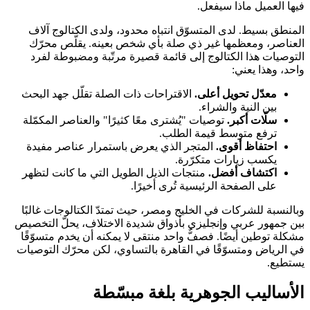
فيها العميل ماذا سيفعل.
المنطق بسيط. لدى المتسوّق انتباه محدود، ولدى الكتالوج آلاف
العناصر، ومعظمها غير ذي صلة بأي شخص بعينه. يقلّص محرّك
التوصيات هذا الكتالوج إلى قائمة قصيرة مرتّبة ومضبوطة لفرد
واحد، وهذا يعني:
معدّل تحويل أعلى.
الاقتراحات ذات الصلة تقلّل جهد البحث
بين النية والشراء.
سلّات أكبر.
توصيات "يُشترى معًا كثيرًا" والعناصر المكمّلة
ترفع متوسط قيمة الطلب.
احتفاظ أقوى.
المتجر الذي يعرض باستمرار عناصر مفيدة
يكسب زيارات متكرّرة.
اكتشاف أفضل.
منتجات الذيل الطويل التي ما كانت لتظهر
على الصفحة الرئيسية تُرى أخيرًا.
وبالنسبة للشركات في الخليج ومصر، حيث تمتدّ الكتالوجات غالبًا
بين جمهور عربي وإنجليزي بأذواق شديدة الاختلاف، يحلّ التخصيص
مشكلة توطين أيضًا. فصفٌّ واحد منتقى لا يمكنه أن يخدم متسوّقًا
في الرياض ومتسوّقًا في القاهرة بالتساوي، لكن محرّك التوصيات
يستطيع.
الأساليب الجوهرية بلغة مبسّطة