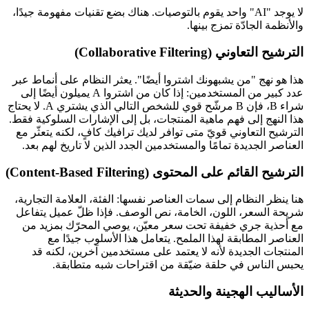
لا يوجد "AI" واحد يقوم بالتوصيات. هناك بضع تقنيات مفهومة جيدًا،
والأنظمة الجادّة تمزج بينها.
الترشيح التعاوني (Collaborative Filtering)
هذا هو نهج "من يشبهونك اشتروا أيضًا". يعثر النظام على أنماط عبر
عدد كبير من المستخدمين: إذا كان من اشتروا A يميلون أيضًا إلى
شراء B، فإن B مرشّح قوي للشخص التالي الذي يشتري A. لا يحتاج
هذا النهج إلى فهم ماهية المنتجات، بل إلى الإشارات السلوكية فقط.
الترشيح التعاوني قويّ متى توافر لديك ترافيك كافٍ، لكنه يتعثّر مع
العناصر الجديدة تمامًا والمستخدمين الجدد الذين لا تاريخ لهم بعد.
الترشيح القائم على المحتوى (Content-Based Filtering)
هنا ينظر النظام إلى سمات العناصر نفسها: الفئة، العلامة التجارية،
شريحة السعر، اللون، الخامة، نص الوصف. فإذا ظلّ عميل يتفاعل
مع أحذية جري خفيفة تحت سعر معيّن، يوصي المحرّك بمزيد من
العناصر المطابقة لهذا الملمح. يتعامل هذا الأسلوب جيدًا مع
المنتجات الجديدة لأنه لا يعتمد على مستخدمين آخرين، لكنه قد
يحبس الناس في حلقة ضيّقة من اقتراحات شبه متطابقة.
الأساليب الهجينة والحديثة